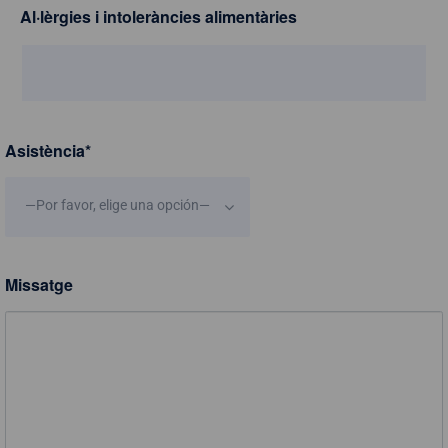
Al·lèrgies i intoleràncies alimentàries
Asistència
*
—Por favor, elige una opción—
Missatge