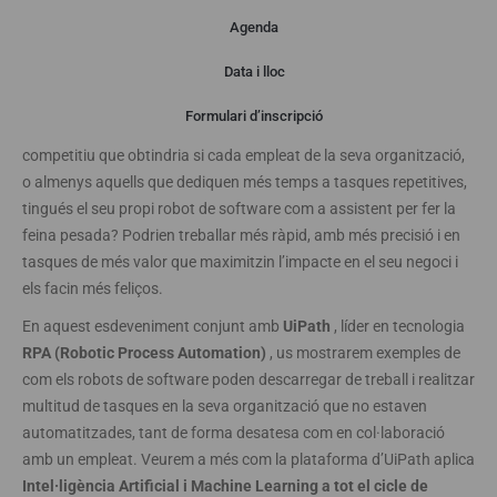
Agenda
Presentació
Data i lloc
Formulari d’inscripció
És capaç d’imaginar el nivell de productivitat i l’avantatge
competitiu que obtindria si cada empleat de la seva organització,
o almenys aquells que dediquen més temps a tasques repetitives,
tingués el seu propi robot de software com a assistent per fer la
feina pesada? Podrien treballar més ràpid, amb més precisió i en
tasques de més valor que maximitzin l’impacte en el seu negoci i
els facin més feliços.
En aquest esdeveniment conjunt amb
UiPath
, líder en tecnologia
RPA (Robotic Process Automation)
, us mostrarem exemples de
com els robots de software poden descarregar de treball i realitzar
multitud de tasques en la seva organització que no estaven
automatitzades, tant de forma desatesa com en col·laboració
amb un empleat. Veurem a més com la plataforma d’UiPath aplica
Intel·ligència Artificial i Machine Learning a tot el cicle de