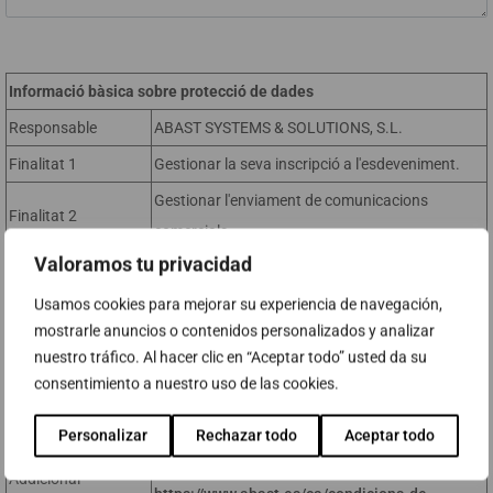
Informació bàsica sobre protecció de dades
Responsable
ABAST SYSTEMS & SOLUTIONS, S.L.
Finalitat 1
Gestionar la seva inscripció a l'esdeveniment.
Gestionar l'enviament de comunicacions
Finalitat 2
comercials
Valoramos tu privacidad
Legitimació
Consentiment
Accedir, rectificar i suprimir les seves dades, així
Usamos cookies para mejorar su experiencia de navegación,
mostrarle anuncios o contenidos personalizados y analizar
Drets
com, la resta de drets que s'expliquen a la
nuestro tráfico. Al hacer clic en “Aceptar todo” usted da su
informació addicional.
consentimiento a nuestro uso de las cookies.
Podeu consultar la informació addicional i
detallada sobre Protecció de Dades a la nostra
Personalizar
Rechazar todo
Aceptar todo
Informació
pàgina web:
Addicional