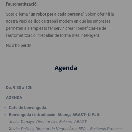
l’automatització
.
Sota el lema
“un robot per a cada persona”
volem oferir-li la
nostra visió del lloc de treball modern en què les empreses
permeten als empleats fer servir, crear i beneficiar-se de
l’automatització i treballar de forma més intel·ligent.
No s’ho perdi!
Agenda
De: 9:30 a 12h
AGENDA
Cafè de benvinguda.
Benvinguda i introducció. Aliança ABAST- UiPath.
Jesús Tamayo. Director Illes Balears. ABAST.
Xavier Pellicer, Director de Negoci Àrea BPA – Business Process