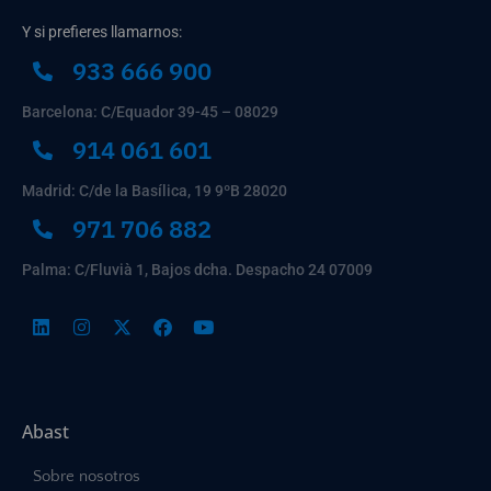
Y si prefieres llamarnos:
933 666 900
Barcelona: C/Equador 39-45 – 08029
914 061 601
Madrid: C/de la Basílica, 19 9ºB 28020
971 706 882
Palma: C/Fluvià 1, Bajos dcha. Despacho 24 07009
Abast
Sobre nosotros