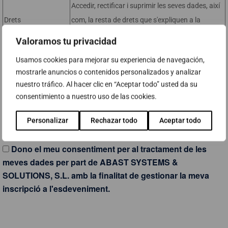
Accedir, rectificar i suprimir les seves dades, així
Drets
com, la resta de drets que s'expliquen a la
informació addicional.
Valoramos tu privacidad
Podeu consultar la informació addicional i
Usamos cookies para mejorar su experiencia de navegación,
detallada sobre Protecció de Dades a la nostra
mostrarle anuncios o contenidos personalizados y analizar
Informació
pàgina web:
nuestro tráfico. Al hacer clic en “Aceptar todo” usted da su
Addicional
https://www.abast.es/ca/condicions-de-
consentimiento a nuestro uso de las cookies.
privacitat/
Personalizar
Rechazar todo
Aceptar todo
Dono el meu consentiment per al tractament de les
meves dades per part de ABAST SYSTEMS &
SOLUTIONS, S.L. amb la finalitat de gestionar la meva
inscripció a l'esdeveniment.