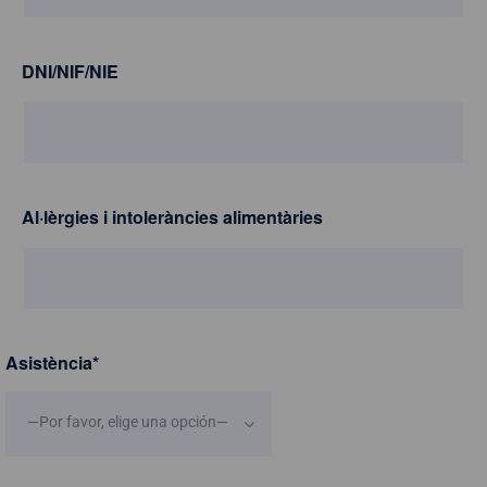
DNI/NIF/NIE
Al·lèrgies i intoleràncies alimentàries
Asistència
*
—Por favor, elige una opción—