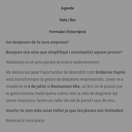
Agenda
Presentació
Data i lloc
Formulari d’inscripció
Estàs cansat dels processos manuals i tediosos per gestionar
les despeses de la teva empresa?
Busques una eina que simplifiqui i automatitzi aquest procés?
Aleshores no et pots perdre el nostre esdeveniment!
No deixeu escapar l’oportunitat de descobrir com
Emburse Captio
està transformant la gestió de despeses empresarials. Uneix-te a
nosaltres el
4 de juliol
al
Restaurant Mia
, un lloc on la passió per
la gastronomia mallorquina cobra vida ia més de degustar les
seves creacions, farem un taller de tall de pernil i tast de vins.
Inscriu-te com més aviat millor ja que les places són limitades!
Reserva la teva plaça