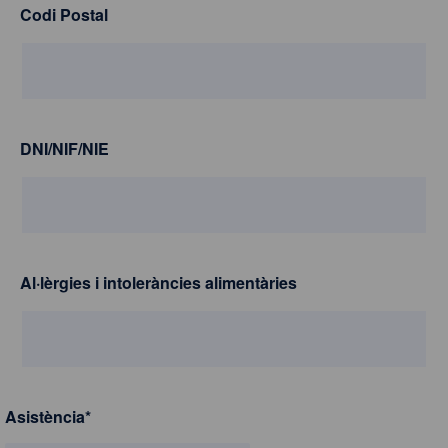
Codi Postal
DNI/NIF/NIE
Al·lèrgies i intoleràncies alimentàries
Asistència
*