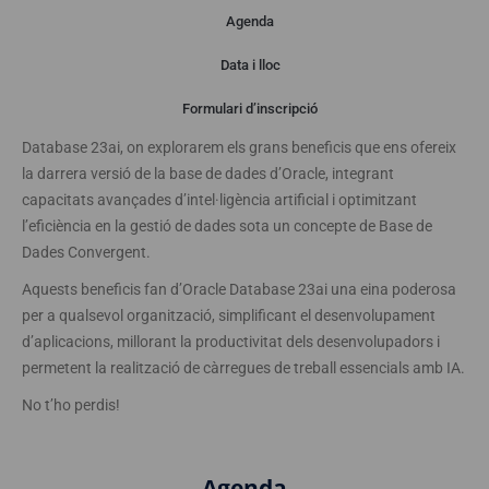
Agenda
Presentació
Data i lloc
Formulari d’inscripció
Ens complau convidar-te al nostre proper webinar sobre Oracle
Database 23ai, on explorarem els grans beneficis que ens ofereix
la darrera versió de la base de dades d’Oracle, integrant
capacitats avançades d’intel·ligència artificial i optimitzant
l’eficiència en la gestió de dades sota un concepte de Base de
Dades Convergent.
Aquests beneficis fan d’Oracle Database 23ai una eina poderosa
per a qualsevol organització, simplificant el desenvolupament
d’aplicacions, millorant la productivitat dels desenvolupadors i
permetent la realització de càrregues de treball essencials amb IA.
No t’ho perdis!
Agenda