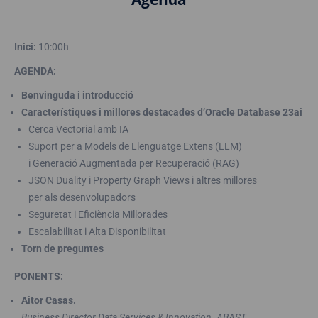
Inici:
10:00h
AGENDA:
Benvinguda i introducció
Característiques i millores destacades d’Oracle Database 23ai
Cerca Vectorial amb IA
Suport per a Models de Llenguatge Extens (LLM)
i Generació Augmentada per Recuperació (RAG)
JSON Duality i Property Graph Views i altres millores
per als desenvolupadors
Seguretat i Eficiència Millorades
Escalabilitat i Alta Disponibilitat
Torn de preguntes
PONENTS:
Aitor Casas.
Business Director Data Services & Innovation. ABAST