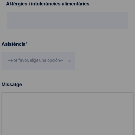
Al·lèrgies i intoleràncies alimentàries
Asistència
*
—Por favor, elige una opción—
Missatge