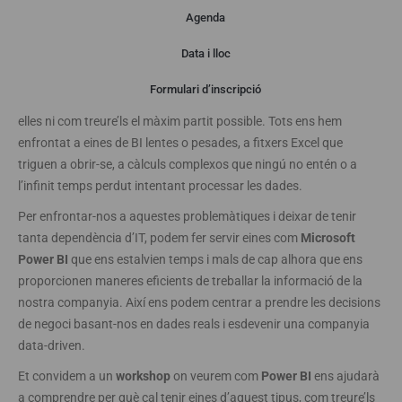
Agenda
Presentació
Data i lloc
Formulari d’inscripció
Vivim envoltats de dades i moltes vegades no sabem què fer amb
elles ni com treure’ls el màxim partit possible. Tots ens hem
enfrontat a eines de BI lentes o pesades, a fitxers Excel que
triguen a obrir-se, a càlculs complexos que ningú no entén o a
l’infinit temps perdut intentant processar les dades.
Per enfrontar-nos a aquestes problemàtiques i deixar de tenir
tanta dependència d’IT, podem fer servir eines com
Microsoft
Power BI
que ens estalvien temps i mals de cap alhora que ens
proporcionen maneres eficients de treballar la informació de la
nostra companyia. Així ens podem centrar a prendre les decisions
de negoci basant-nos en dades reals i esdevenir una companyia
data-driven.
Et convidem a un
workshop
on veurem com
Power BI
ens ajudarà
a comprendre per què cal tenir eines d’aquest tipus, com treure’ls