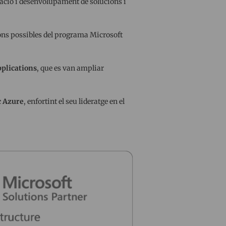
ració i desenvolupament de solucions i
ons possibles del programa Microsoft
plications
, que es van ampliar
c Azure
, enfortint el seu lideratge en el