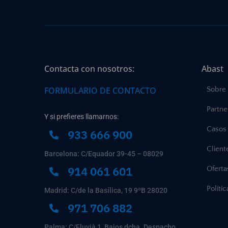
Contacta con nosotros:
Abast
FORMULARIO DE CONTACTO
Sobre
Partne
Y si prefieres llamarnos:
Casos 
933 666 900
Client
Barcelona: C/Equador 39-45 – 08029
914 061 601
Ofert
Políti
Madrid: C/de la Basílica, 19 9ºB 28020
971 706 882
Palma: C/Fluvià 1, Bajos dcha. Despacho