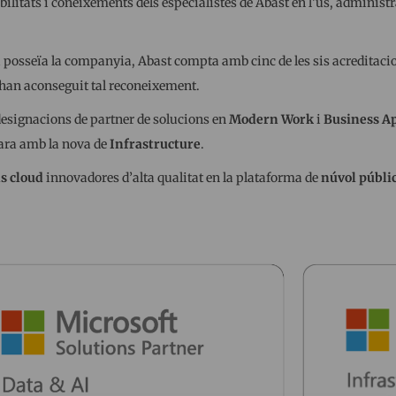
ilitats i coneixements dels especialistes de Abast en l’ús, administ
a posseïa la companyia, Abast compta amb cinc de les sis acreditaci
e han aconseguit tal reconeixement.
designacions de partner de solucions en
Modern Work
i
Business Ap
ara amb la nova de
Infrastructure
.
s cloud
innovadores d’alta qualitat en la plataforma de
núvol públi