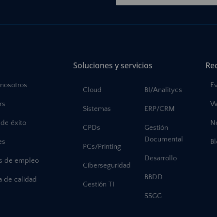
Soluciones y servicios
Re
 nosotros
E
Cloud
BI/Analitycs
rs
W
Sistemas
ERP/CRM
de éxito
No
CPDs
Gestión
Documental
es
B
PCs/Printing
Desarrollo
as de empleo
Ciberseguridad
BBDD
ca de calidad
Gestión TI
SSGG