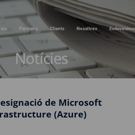
veis
Partners
Clients
Nosaltres
Esdevenime
Notícies
esignació de Microsoft
frastructure (Azure)