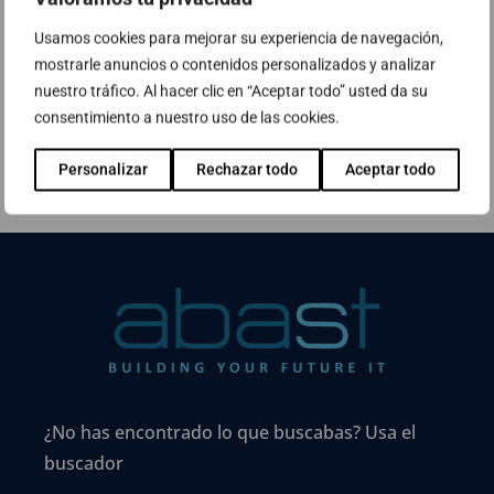
⇒ Més informació sobre la nostra
Usamos cookies para mejorar su experiencia de navegación,
certificació com a partner de Micro Focus
mostrarle anuncios o contenidos personalizados y analizar
nuestro tráfico. Al hacer clic en “Aceptar todo” usted da su
consentimiento a nuestro uso de las cookies.
Personalizar
Rechazar todo
Aceptar todo
¿No has encontrado lo que buscabas? Usa el
buscador