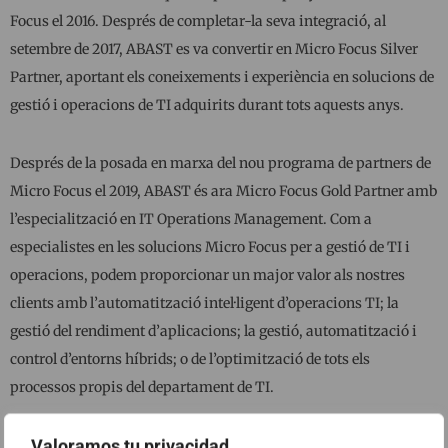
Focus el 2016. Després de completar-la seva integració, al
setembre de 2017, ABAST es va convertir en Micro Focus Silver
Partner, aportant els coneixements i experiència en solucions de
gestió i operacions de TI adquirits durant tots aquests anys.
Després de la posada en marxa del nou programa de partners de
Micro Focus el 2019, ABAST és ara Micro Focus Gold Partner amb
l’especialització en IT Operations Management. Com a
especialistes en les solucions Micro Focus per a gestió de TI i
operacions, podem proporcionar un major valor als nostres
clients amb l’automatització intel·ligent d’operacions TI; la
gestió del rendiment d’aplicacions; la gestió, automatització i
control d’entorns híbrids; o de l’optimització de tots els
processos propis del departament de TI.
Valoramos tu privacidad