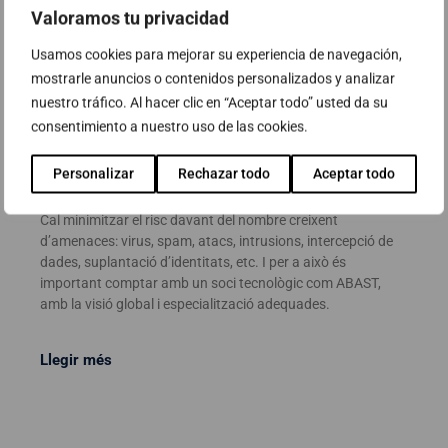
Valoramos tu privacidad
Usamos cookies para mejorar su experiencia de navegación,
mostrarle anuncios o contenidos personalizados y analizar
nuestro tráfico. Al hacer clic en “Aceptar todo” usted da su
consentimiento a nuestro uso de las cookies.
Infraestructura i solucions de
Ciberseguretat
Personalizar
Rechazar todo
Aceptar todo
Cal minimitzar el risc davant del nombre creixent
d’amenaces: virus, spam, atacs, intrusions, intercepció de
dades, suplantació d’identitats, etc. I per a això és
important comptar amb un soci tecnològic com ABAST,
amb la visió global i especialització adequades.
Llegir més