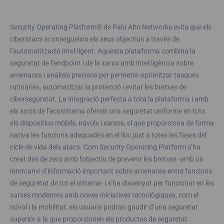
Security Operating Platform® de Palo Alto Networks evita que els
ciberatacs aconsegueixin els seus objectius a través de
l’automatització intel·ligent. Aquesta plataforma combina la
seguretat de l’endpoint i de la xarxa amb intel·ligència sobre
amenaces i anàlisis precisos per permetre-optimitzar tasques
rutinàries, automatitzar la protecció i evitar les bretxes de
ciberseguretat. La integració perfecta a tota la plataforma i amb
els socis de l’ecosistema ofereix una seguretat uniforme en tots
els dispositius mòbils, núvols i xarxes, el que proporciona de forma
nativa les funcions adequades en el lloc just a totes les fases del
cicle de vida dels atacs. Com Security Operating Platform s’ha
creat des de zero amb l’objectiu de prevenir les bretxes -amb un
intercanvi d’informació important sobre amenaces entre funcions
de seguretat de tot el sistema- i s’ha dissenyat per funcionar en les
xarxes modernes amb noves iniciatives tecnològiques, com el
núvol i la mobilitat, els usuaris podran gaudir d’una seguretat
superior a la que proporcionen els productes de seguretat