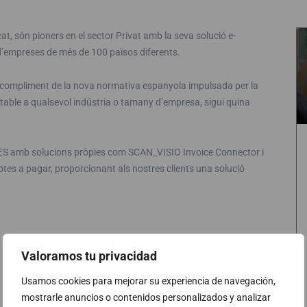
, són pioners en el sector Privat amb la seva solució e-
 d’empreses de més de 100 països diferents.
el compliment de la nova normativa espanyola impulsada per la
aptable a qualsevol indústria o tamany d’empresa, sigui quina
ES amb solucions pròpies com SCAN_VISIO Invoice Connector i
ptes a pagar, proporcionant als nostres clients una solució
Valoramos tu privacidad
Usamos cookies para mejorar su experiencia de navegación,
mostrarle anuncios o contenidos personalizados y analizar