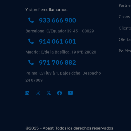
Partne
Y si prefieres llamarnos:
Casos 
933 666 900
Client
Barcelona: C/Equador 39-45 – 08029
914 061 601
Ofert
Políti
Madrid: C/de la Basílica, 19 9ºB 28020
971 706 882
Palma: C/Fluvià 1, Bajos dcha. Despacho
24 07009
©2025 – Abast, Todos los derechos reservados