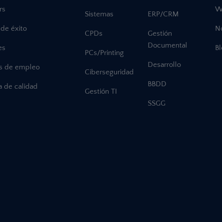
rs
W
Sistemas
ERP/CRM
de éxito
No
CPDs
Gestión
Documental
es
B
PCs/Printing
Desarrollo
as de empleo
Ciberseguridad
BBDD
ca de calidad
Gestión TI
SSGG