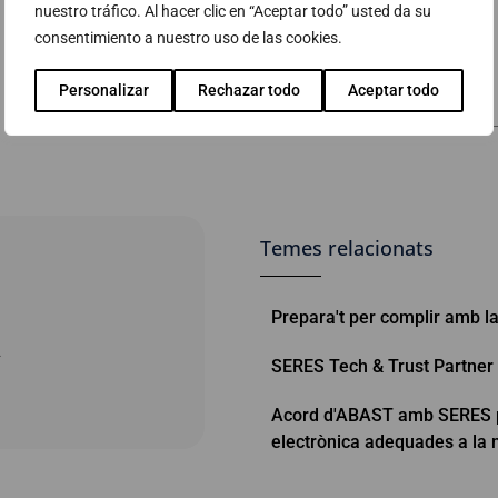
nuestro tráfico. Al hacer clic en “Aceptar todo” usted da su
consentimiento a nuestro uso de las cookies.
Personalizar
Rechazar todo
Aceptar todo
Temes relacionats
Prepara't per complir amb l
A
SERES Tech & Trust Partner
Acord d'ABAST amb SERES pe
electrònica adequades a la n