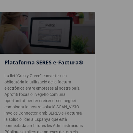
Plataforma SERES e-Factura®
La llei “Crea y Crece” converteix en
obligatòria la utilització de la factura
electrònica entre empreses al nostre país.
Aprofiti l’ocasió i vegi-ho com una
oportunitat per fer créixer el seu negoci
combinant la nostra solució SCAN_VISIO
Invoice Connector, amb SERES e-Factura®,
la solució líder a Espanya que està
connectada amb totes les Administracions
Públiques i milers d’empreses de tots els