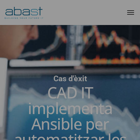
Cas d'èxit
CAD IT
implementa
Ansible per
automatitzar les