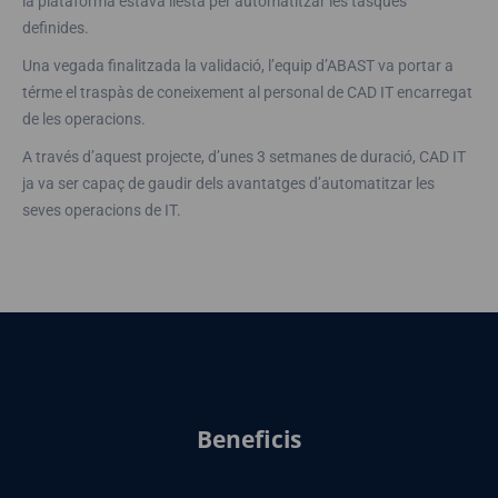
la plataforma estava llesta per automatitzar les tasques
definides.
Una vegada finalitzada la validació, l’equip d’ABAST va portar a
térme el traspàs de coneixement al personal de CAD IT encarregat
de les operacions.
A través d’aquest projecte, d’unes 3 setmanes de duració, CAD IT
ja va ser capaç de gaudir dels avantatges d’automatitzar les
seves operacions de IT.
Beneficis