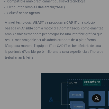
Compatible
amb pràcticament qualsevol tecnologia.
Llenguatge
simple i declaratiu
(YAML).
Solució
sense agents
.
A nivell tecnològic,
ABAST
va proposar a
CAD IT
una solució
basada en
Ansible
com a motor d’automatització, complementat
amb Ansible Semaphore per otorgar-los una interfície gràfica que
resulti més amigable per als administradors de la plataforma.
D’aquesta manera, l’equip de IT de CAD IT es beneficiaria de tota
la potència d’Ansible, però millorant la seva experiència a l’hora de
treballar amb l’eina.