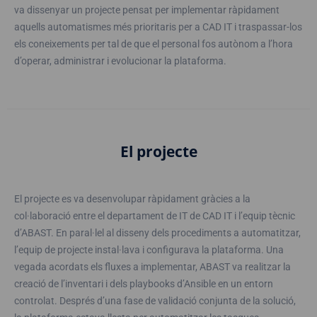
va dissenyar un projecte pensat per implementar ràpidament
aquells automatismes més prioritaris per a CAD IT i traspassar-los
els coneixements per tal de que el personal fos autònom a l’hora
d’operar, administrar i evolucionar la plataforma.
El projecte
El projecte es va desenvolupar ràpidament gràcies a la
col·laboració entre el departament de IT de CAD IT i l’equip tècnic
d’ABAST. En paral·lel al disseny dels procediments a automatitzar,
l’equip de projecte instal·lava i configurava la plataforma. Una
vegada acordats els fluxes a implementar, ABAST va realitzar la
creació de l’inventari i dels playbooks d’Ansible en un entorn
controlat. Després d’una fase de validació conjunta de la solució,