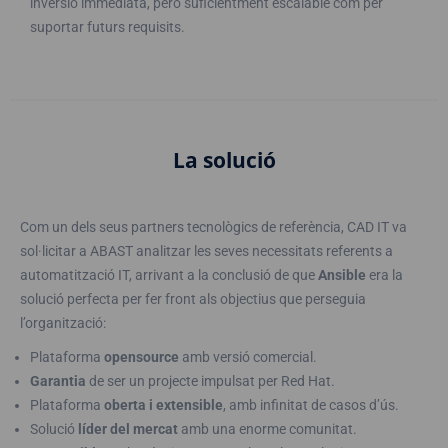
inversió immediata, però suficientment escalable com per
suportar futurs requisits.
La solució
Com un dels seus partners tecnològics de referència, CAD IT va
sol·licitar a ABAST analitzar les seves necessitats referents a
automatització IT, arrivant a la conclusió de que
Ansible
era la
solució perfecta per fer front als objectius que perseguia
l’organització:
Plataforma
opensource
amb versió comercial.
Garantia
de ser un projecte impulsat per Red Hat.
Plataforma
oberta i extensible
, amb infinitat de casos d’ús.
Solució
líder del mercat
amb una enorme comunitat.