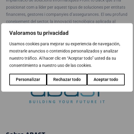
implantació de solucions informàtiques Front to Back que s’ha
posicionat com a líder per aquest tipus de soluciones per entitats
financeres, gestores i companyies d’assegurances. El seu profund
coneixement del sector, la innovació tecnològica aplicada al
negoci i un gran equip de professionals els permeten proporcionar
Valoramos tu privacidad
solucions escalables i a mida als seus clients.
Usamos cookies para mejorar su experiencia de navegación,
Més informació a
www.cadit.es/
mostrarle anuncios o contenidos personalizados y analizar
nuestro tráfico. Al hacer clic en “Aceptar todo” usted da su
consentimiento a nuestro uso de las cookies.
Personalizar
Rechazar todo
Aceptar todo