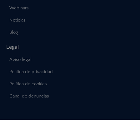
Webinars
Noticias
Blog
Legal
Aviso legal
Política de privacidad
Política de cookies
Canal de denuncias
©2025 – Abast, Todos los derechos reservados
Desarrollo:
INTERDIGITAL.es