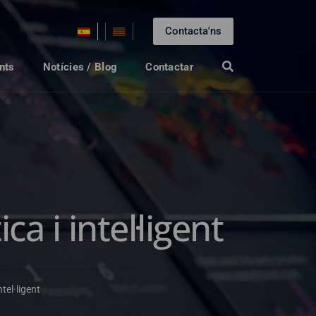
Contacta'ns
nts
Notícies / Blog
Contactar
 i intel·ligent
tel·ligent