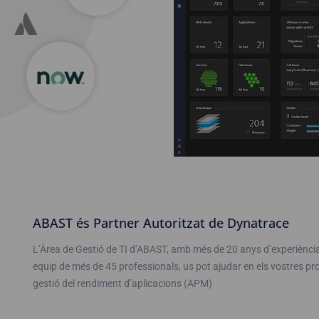
ABAST és Partner Autoritzat de Dynatrace
L’Àrea de Gestió de TI d’ABAST, amb més de 20 anys d’experiència 
equip de més de 45 professionals, us pot ajudar en els vostres pr
gestió del rendiment d’aplicacions (APM)