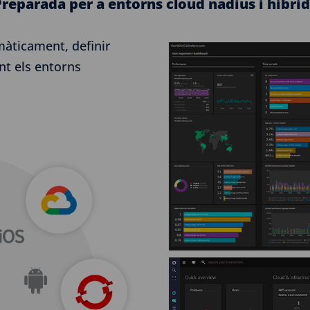
Preparada per a entorns cloud nadius i híbrid
àticament, definir
ent els entorns