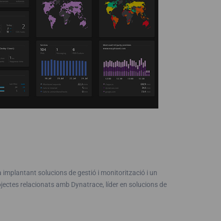
implantant solucions de gestió i monitorització i un
ojectes relacionats amb Dynatrace, líder en solucions de