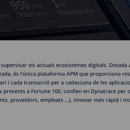
upervisar els actuals ecosistemes digitals. Dotada amb
zada, és l’única plataforma APM que proporciona res
i i cada transacció per a cadascuna de les aplicaci
s presents a Fortune 100, confien en Dynatrace per o
ients, proveïdors, empleats …), innovar més ràpid i 