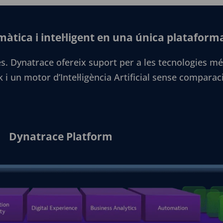
àtica i intel·ligent en una única plataform
es. Dynatrace ofereix suport per a les tecnologies mé
k i un motor d’Intel·ligència Artificial sense compar
Dynatrace Platform