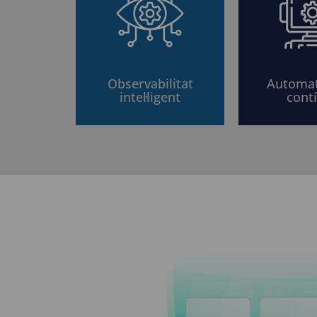
Observabilitat
Automat
intel·ligent
cont