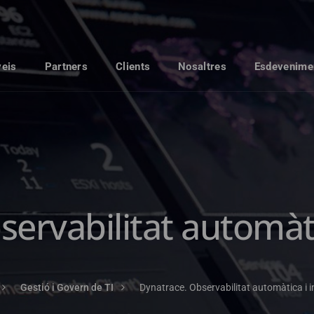
veis
Partners
Clients
Nosaltres
Esdevenime
ervabilitat automàtica
Gestió i Govern de TI
Dynatrace. Observabilitat automàtica i in