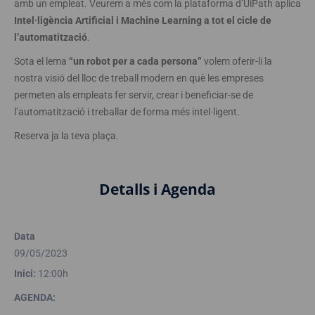
amb un empleat. Veurem a més com la plataforma d’UiPath aplica
Intel·ligència Artificial i Machine Learning a tot el cicle de
l’automatització
.
Sota el lema
“un robot per a cada persona”
volem oferir-li la
nostra visió del lloc de treball modern en què les empreses
permeten als empleats fer servir, crear i beneficiar-se de
l’automatització i treballar de forma més intel·ligent.
Reserva ja la teva plaça.
Detalls i Agenda
Data
09/05/2023
Inici:
12:00h
AGENDA: