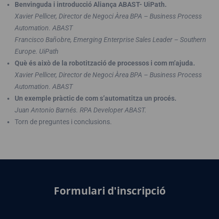
Benvinguda i introducció Aliança ABAST- UiPath.
Xavier Pellicer, Director de Negoci Àrea BPA – Business Process
Automation. ABAST
Francisco Bañobre, Emerging Enterprise Sales Leader – Southern
Europe. UiPath
Què és això de la robotització de processos i com m’ajuda.
Xavier Pellicer, Director de Negoci Àrea BPA – Business Process
Automation. ABAST
Un exemple pràctic de com s’automatitza un procés.
Juan Antonio Barnés. RPA Developer ABAST.
Torn de preguntes i conclusions.
Formulari d'inscripció