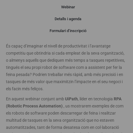
Webinar
Detalls i agenda
Webinar
Formulari d’inscripció
És capaç d’imaginar el nivell de productivitat i l’avantatge
competitiu que obtindria si cada empleat de la seva organització,
o almenys aquells que dediquen més temps a tasques repetitives,
tingués el seu propi robot de software com a assistent per fer la
feina pesada? Podrien treballar més ràpid, amb més precisió i en
tasques de més valor que maximitzin l’impacte en el seu negoci i
els facin més feliços.
En aquest webinar conjunt amb
UiPath
, líder en tecnologia
RPA
(Robotic Process Automation)
, us mostrarem exemples de com
els robots de software poden descarregar de feina i realitzar
multitud de tasques en la seva organització que no estaven
automatitzades, tant de forma desatesa com en col·laboració