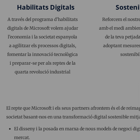
Habilitats Digitals
Sosteni
A través del programa d’habilitats
Reforcem el nost
digitals de Microsoft volem ajudar
amb el medi ambient
l’economia i la societat espanyola
de la teva petjad
a agilitzar els processos digitals,
adoptant mesures 
fomentar la innovació tecnològica
sostenibil
i preparar-se per als reptes de la
quarta revolució industrial
El repte que Microsoft i els seus partners afrontem és el de reima
societat basant-nos en una transformació digital sostenible mitj
El disseny i la posada en marxa de nous models de negoci dig
mercat.