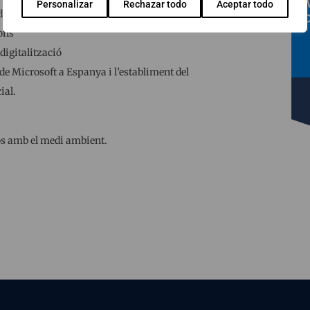
Personalizar
Rechazar todo
Aceptar todo
igitals.
ions
digitalització
de Microsoft a Espanya i l’establiment del
ial.
os amb el medi ambient.