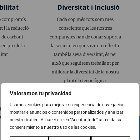
bilitat
Diversitat i Inclusió
re compromís
Cada cop més tots som més
 i la reducció
conscients que les nostres
a de carboni
companyies han de donar suport a
en pro de la
la societat en què vivim i reflectir
itat
també la seva diversitat, és per
això que seguirem treballant per
millorar la diversitat de la nostra
plantilla tecnològica.
Valoramos tu privacidad
Usamos cookies para mejorar su experiencia de navegación,
ginar el futur de la nostra economia i
mostrarle anuncios o contenidos personalizados y analizar
ançant:
nuestro tráfico. Al hacer clic en “Aceptar todo” usted da su
consentimiento a nuestro uso de las cookies.
itals adaptats a les noves demandes del