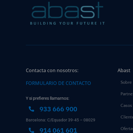
Contacta con nosotros:
Abast
FORMULARIO DE CONTACTO
Sobre
Partne
Y si prefieres llamarnos:
Casos 
933 666 900
Client
Barcelona: C/Equador 39-45 – 08029
914 061 601
Ofert