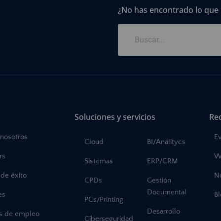
¿No has encontrado lo que
Soluciones y servicios
Re
 nosotros
E
Cloud
BI/Analitycs
rs
W
Sistemas
ERP/CRM
de éxito
No
CPDs
Gestión
Documental
es
B
PCs/Printing
Desarrollo
as de empleo
Ciberseguridad