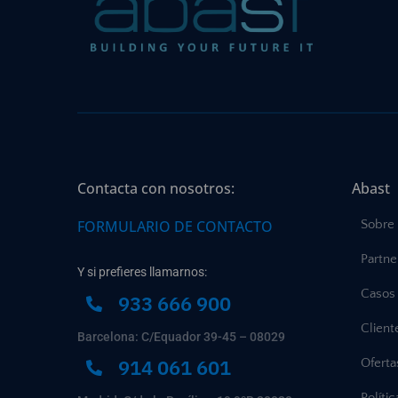
Contacta con nosotros:
Abast
FORMULARIO DE CONTACTO
Sobre
Partne
Y si prefieres llamarnos:
Casos 
933 666 900
Client
Barcelona: C/Equador 39-45 – 08029
914 061 601
Ofert
Políti