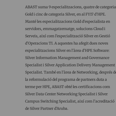
ABAST suma 9 especialitzacions, quatre de categoria
Gold i cinc de categoria Silver, en al FY17 d’HPE.
Manté les especialitzacions Gold d’especialista en
servidors, emmagatzematge, solucions Cloud i
Serveis, així com l’especialització Silver en Gestió
d’Operacions TI. A aquestes ha afegit dues noves
especialitzacions Silver en l’àrea d’HPE Software:
Silver Information Management and Governance
Specialist i Silver Application Delivery Management
Specialist. També en l’àrea de Networking, després d
la reformulació del programa de partners duta a
terme per HPE, ABAST obté les certificacions com
Silver Data Center Networking Specialist i Silver
Campus Switching Specialist, així com l’acreditació
de Silver Partner d’Aruba.