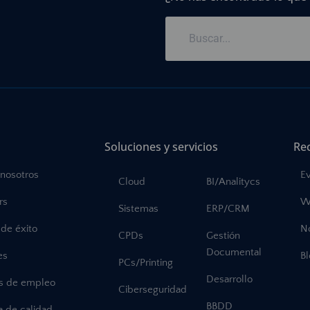
Soluciones y servicios
Re
 nosotros
E
Cloud
BI/Analitycs
rs
W
Sistemas
ERP/CRM
de éxito
No
CPDs
Gestión
Documental
es
B
PCs/Printing
Desarrollo
as de empleo
Ciberseguridad
BBDD
ca de calidad