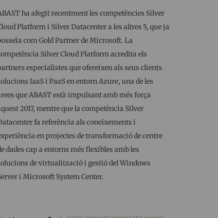
ABAST ha afegit recentment les competències Silver
Cloud Platform i Silver Datacenter a les altres 5, que ja
posseïa com Gold Partner de Microsoft. La
competència Silver Cloud Platform acredita els
partners especialistes que ofereixen als seus clients
solucions IaaS i PaaS en entorn Azure, una de les
àrees que ABAST està impulsant amb més força
aquest 2017, mentre que la competència Silver
Datacenter fa referència als coneixements i
experiència en projectes de transformació de centre
de dades cap a entorns més flexibles amb les
solucions de virtualització i gestió del Windows
Server i Microsoft System Center.