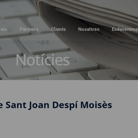
veis
Partners
Clients
Nosaltres
Esdevenime
Notícies
e Sant Joan Despí Moisès