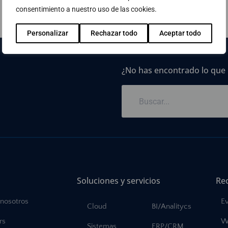
consentimiento a nuestro uso de las cookies.
Personalizar
Rechazar todo
Aceptar todo
¿No has encontrado lo que
Soluciones y servicios
Re
 nosotros
E
Cloud
BI/Analitycs
rs
W
Sistemas
ERP/CRM