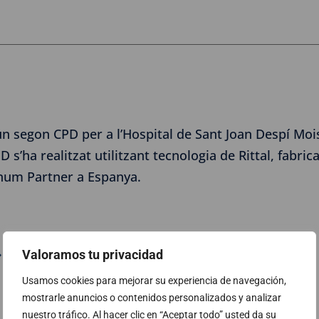
un segon CPD per a l’Hospital de Sant Joan Despí Mois
PD s’ha realitzat utilitzant tecnologia de Rittal, fabri
tinum Partner a Espanya.
 Llegeixi el cas d’èxit complet
Valoramos tu privacidad
Usamos cookies para mejorar su experiencia de navegación,
mostrarle anuncios o contenidos personalizados y analizar
nuestro tráfico. Al hacer clic en “Aceptar todo” usted da su