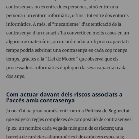
contrasenyes no és entre dues persones, sinó entre una
persona i un entorn informàtic, o fins i tot entre dos entorns
informàtics. A més, el “mecanisme” d’autenticació de la
contrasenya d’un usuari s’ha convertit en molts casos en un
algorisme matemàtic, on un ordinador amb prou capacitat i
temps podria esbrinar una contrasenya en cada cop menys
temps, gràcies a la “Llei de Moore ” que observa que els
processadors informàtics dupliquen la seva capacitat cada
dos anys.
Com actuar davant dels riscos associats a
l’accés amb contrasenya
Ja no n’hi ha prou només tenir-ne una
Política de Seguretat
que exigeixi regles complexes de composició de contrasenyes
(p.ex. un nombre cada vegada més gran de caràcters; una
barreja de caràcters alfanumèrics i de caràcters especials;