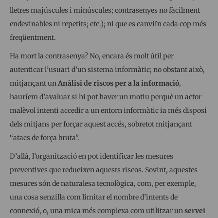
lletres majúscules i minúscules; contrasenyes no fàcilment
endevinables ni repetits; etc.); ni que es canviïn cada cop més
freqüentment.
Ha mort la contrasenya? No, encara és molt útil per
autenticar l’usuari d’un sistema informàtic; no obstant això,
mitjançant un
Anàlisi de riscos per a la informació
,
hauríem d’avaluar si hi pot haver un motiu perquè un actor
malèvol intenti accedir a un entorn informàtic ia més disposi
dels mitjans per forçar aquest accés, sobretot mitjançant
“atacs de força bruta”.
D’allà, l’organització en pot identificar les mesures
preventives que redueixen aquests riscos. Sovint, aquestes
mesures són de naturalesa tecnològica, com, per exemple,
una cosa senzilla com limitar el nombre d’intents de
connexió, o, una mica més complexa com utilitzar un
servei