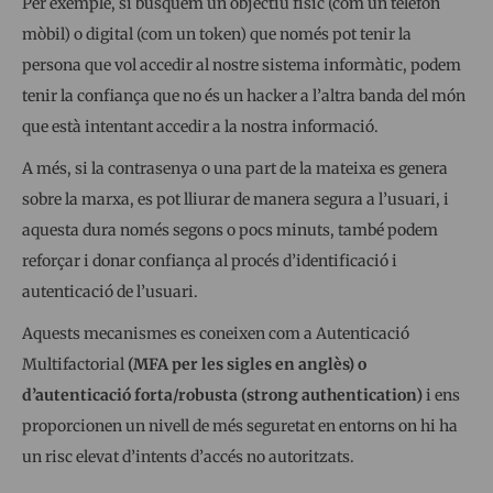
Per exemple, si busquem un objectiu físic (com un telèfon
mòbil) o digital (com un token) que només pot tenir la
persona que vol accedir al nostre sistema informàtic, podem
tenir la confiança que no és un hacker a l’altra banda del món
que està intentant accedir a la nostra informació.
A més, si la contrasenya o una part de la mateixa es genera
sobre la marxa, es pot lliurar de manera segura a l’usuari, i
aquesta dura només segons o pocs minuts, també podem
reforçar i donar confiança al procés d’identificació i
autenticació de l’usuari.
Aquests mecanismes es coneixen com a Autenticació
Multifactorial
(MFA per les sigles en anglès) o
d’autenticació forta/robusta (strong authentication)
i ens
proporcionen un nivell de més seguretat en entorns on hi ha
un risc elevat d’intents d’accés no autoritzats.