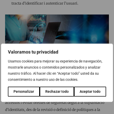
tracta d’identificar i autenticar l’usuari.
Valoramos tu privacidad
Usamos cookies para mejorar su experiencia de navegación,
Des d’ABAST som conscients que la gestió d’accessos i
mostrarle anuncios o contenidos personalizados y analizar
nuestro tráfico. Al hacer clic en “Aceptar todo” usted da su
identitats és una de les àrees de més preocupació per a les
consentimiento a nuestro uso de las cookies.
empreses a causa dels riscos de seguretat creixents. Per
abordar aquests desafiaments, oferim des de la nostra àrea de
Personalizar
Rechazar todo
Aceptar todo
Ciberseguretat diverses solucions i serveis per assegurar els
accessos i evitar bretxes de seguretat degut a la suplantació
d’identitats, des de la revisió o definició de polítiques a la