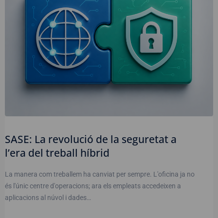
SASE: La revolució de la seguretat a
l’era del treball híbrid
La manera com treballem ha canviat per sempre. L'oficina ja no
és l'únic centre d'operacions; ara els empleats accedeixen a
aplicacions al núvol i dades…