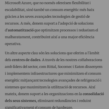
Microsoft Azure, que no només ofereixen flexibilitat i
escalabilitat, sinó també un consum energètic més baix
gràcies a les seves avançades tecnologies de gestió de
recursos. A més, donem suport a l’adopció de solucions
d’
automatització
que optimitzen processos i redueixen el
malbaratament, contribuint així a una major eficiència
operativa.
Un altre aspecte clau són les solucions que oferim a l’àmbit
dels
centres de dades
. A través de les nostres col·laboracions
amb líders del sector, com Rittal, Socomec i Eaton dissenyem
i implementem infraestructures que minimitzen el consum
energètic mitjançant tecnologies avançades de refrigeració i
sistemes que maximitzen la utilització de recursos. Així
mateix, donem suport a les organitzacions en la
consolidació
dels seus sistemes
, eliminant redundàncies i reduint
significativament el consum de hardware.