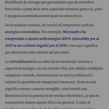
distribució de càrrega que garanteixen que els servidors
funcionin a prop de la seva capacitat màxima quan cal, però
s’apaguen automàticament quan no estan en ús.
De la mateixa manera, és crucial el compromís amb les
energies renovables
. Per exemple,
Microsoft s’ha
compromès a operar amb energies 100% renovables per al
2025 ia ser carboni negatiu per al 2030
, cosa que significa
que eliminarà més carboni del que emet.
La
virtualització
és un altre factor essencial. Gràcies a
aquesta tecnologia, un sol servidor físic pot allotjar múltiples
màquines virtuals, maximitzant-ne així la utilització i
reduint la quantitat de maquinari necessari. Això no sols
significa menys consum energètic, sinó també una
disminució en la generació de residus electrònics, ja que es
requereixen menys equips físics en general. A més, el