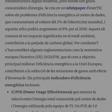
infraestructura digital moderna, però també són grans
consumidors d’energia. Se cita en un
whitepaper
d’enerTIC
sobre els problemes d’eficiència energètica al centre de dades,
que consumeixen al voltant del 2% de l’electricitat mundial, i
aquesta xifra podria augmentar al 8% per al 2030. Aquest alt
consum té un impacte significatiu en el medi ambient,
contribuint a la petjada de carboni global. Per combatre’l
s’han establert algunes reglamentacions com la normativa
europea Directiva (UE) 2023/1791, que té com a objectiu
principal millorar l’eficiència energètica a la Unió Europea,
contribuint a la reducció de les emissions de gasos amb efecte
d’hivernacle. Els principals
indicadors d’eficiència
energètica
inclouen:
El
PUE (Power Usage Effectiveness)
que mesura la
relació entre l’energia total consumida pel centre de dades
i l’energia utilitzada pels equips de TI. Un PUE de 1.0