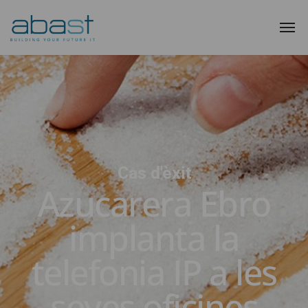
Cas d'èxit
Azucarera Ebro
implanta la
telefonia IP a les
seves oficines