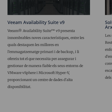
Veeam Availability Suite v9
Sol
Arx
Veeam® Availability Suite™ v9 presenta
Les 
innombrables noves característiques, entre les
Rest
quals destaquen les millores en
enf
l’emmagatzematge primari i de backup, i li
d’e
ofereix tot el que necessita per assegurar i
con
gestionar de manera fiable els seus entorns de
esca
VMware vSphere i Microsoft Hyper-V,
dels
proporcionant un centre de dades d’alta
disponibilitat.