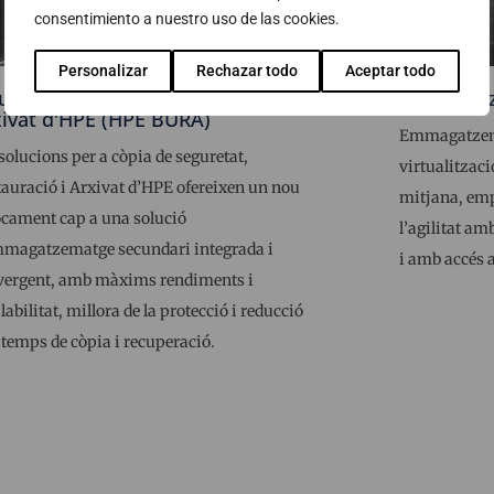
consentimiento a nuestro uso de las cookies.
Personalizar
Rechazar todo
Aceptar todo
ucions de Backup, Recuperació i
Emmagatz
ivat d'HPE (HPE BURA)
Emmagatzemat
solucions per a còpia de seguretat,
virtualitzac
auració i Arxivat d’HPE ofereixen un nou
mitjana, empr
ocament cap a una solució
l’agilitat a
mmagatzematge secundari integrada i
i amb accés a
vergent, amb màxims rendiments i
labilitat, millora de la protecció i reducció
 temps de còpia i recuperació.