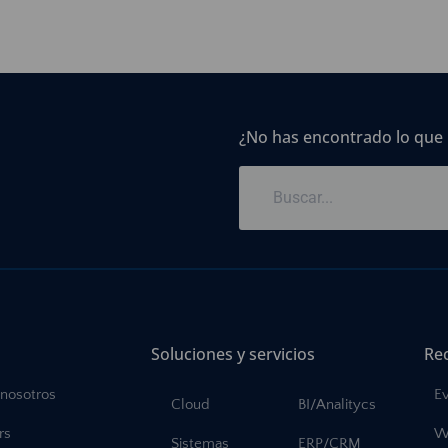
¿No has encontrado lo que
Soluciones y servicios
Re
 nosotros
E
Cloud
BI/Analitycs
rs
W
Sistemas
ERP/CRM