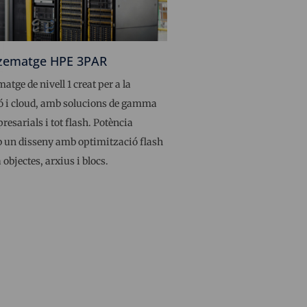
ematge HPE 3PAR
ge de nivell 1 creat per a la
ió i cloud, amb solucions de gamma
esarials i tot flash. Potència
mb un disseny amb optimització flash
 objectes, arxius i blocs.