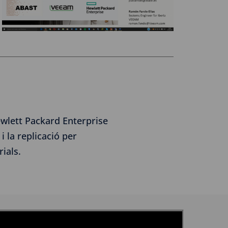
wlett Packard Enterprise
i la replicació per
ials.