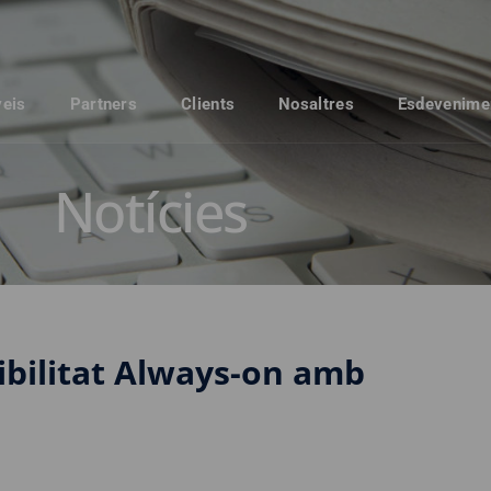
veis
Partners
Clients
Nosaltres
Esdevenime
Notícies
ibilitat Always-on amb