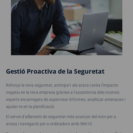
Gestió Proactiva de la Seguretat
Reforça la teva seguretat, anticipa’t als atacs i evita l’impacte
negatiu en la teva empresa gràcies a l’assistència dels nostres
experts encarregats de supervisar informes, analitzar amenaces i
ajudar-te en la planificació.
El servei d’aïllament de seguretat més avançat del món per a
arxius i navegació per a ordinadors amb Win10.