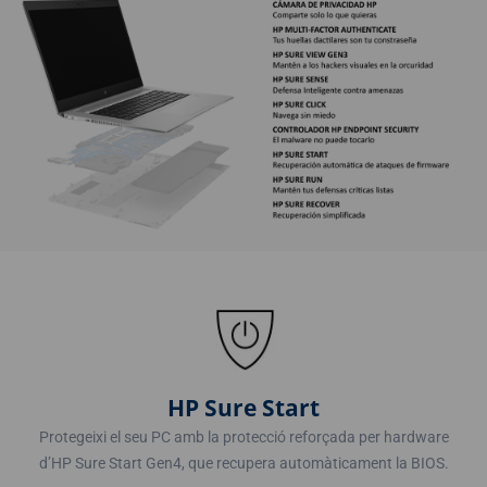
HP Sure Start
Protegeixi el seu PC amb la protecció reforçada per hardware
d’HP Sure Start Gen4, que recupera automàticament la BIOS.