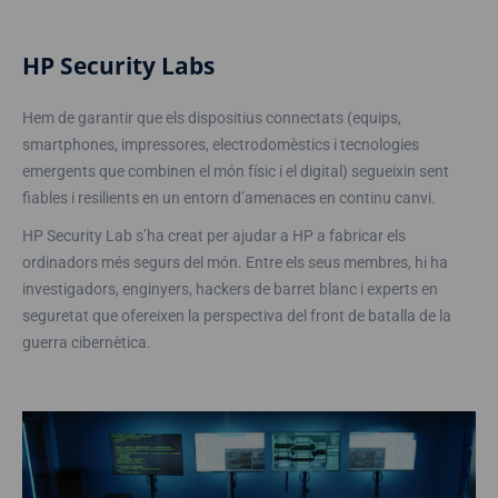
HP Security Labs
Hem de garantir que els dispositius connectats (equips,
smartphones, impressores, electrodomèstics i tecnologies
emergents que combinen el món físic i el digital) segueixin sent
fiables i resilients en un entorn d’amenaces en continu canvi.
HP Security Lab s’ha creat per ajudar a HP a fabricar els
ordinadors més segurs del món. Entre els seus membres, hi ha
investigadors, enginyers, hackers de barret blanc i experts en
seguretat que ofereixen la perspectiva del front de batalla de la
guerra cibernètica.