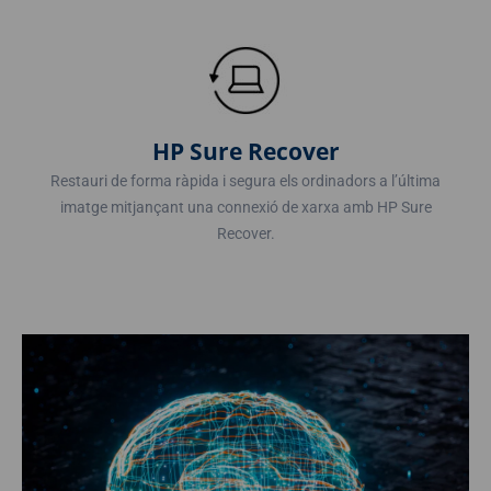
HP Sure Recover
Restauri de forma ràpida i segura els ordinadors a l’última
imatge mitjançant una connexió de xarxa amb HP Sure
Recover.