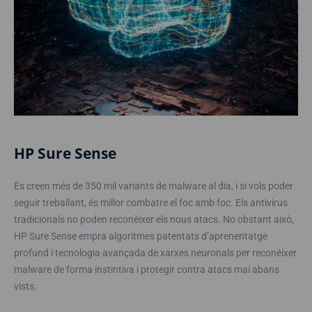
HP Sure Sense
Es creen més de 350 mil variants de malware al dia, i si vols poder
seguir treballant, és millor combatre el foc amb foc. Els antivirus
tradicionals no poden reconèixer els nous atacs. No obstant això,
HP Sure Sense empra algoritmes patentats d’aprenentatge
profund i tecnologia avançada de xarxes neuronals per reconèixer
malware de forma instintiva i protegir contra atacs mai abans
vists.