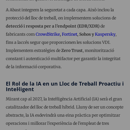
A Abast integrem la seguretat a cada capa. Això inclou la
protecció del lloc de treball, on implementem solucions de
detecció i resposta per a l’endpoint (EDR/XDR)
de
fabricants com
CrowdStrike
,
Fortinet
, Sohos y
Kaspersky
,
fins a laccés segur que proporcionen les solucions VDI.
Implementem estratègies de
Zero Trust
, monitorització
constant i autenticació multifactor per garantir la integritat
de la informació corporativa.
El Rol de la IA en un Lloc de Treball Proactiu i
Intel·ligent
Mirant cap al 2027, la Intel·ligència Artificial (IA) serà el gran
catalitzador del lloc de treball híbrid. Lluny de ser un concepte
abstracte, la IA esdevindrà una eina pràctica per optimitzar
operacions i millorar l’experiència de l’empleat de tres