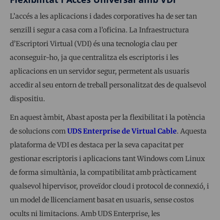
L’accés a les aplicacions i dades corporatives ha de ser tan
senzill i segur a casa com a l’oficina. La Infraestructura
d’Escriptori Virtual (VDI) és una tecnologia clau per
aconseguir-ho, ja que centralitza els escriptoris i les
aplicacions en un servidor segur, permetent als usuaris
accedir al seu entorn de treball personalitzat des de qualsevol
dispositiu.
En aquest àmbit, Abast aposta per la flexibilitat i la potència
de solucions com
UDS Enterprise de Virtual Cable
. Aquesta
plataforma de VDI es destaca per la seva capacitat per
gestionar escriptoris i aplicacions tant Windows com Linux
de forma simultània, la compatibilitat amb pràcticament
qualsevol hipervisor, proveïdor cloud i protocol de connexió, i
un model de llicenciament basat en usuaris, sense costos
ocults ni limitacions. Amb UDS Enterprise, les