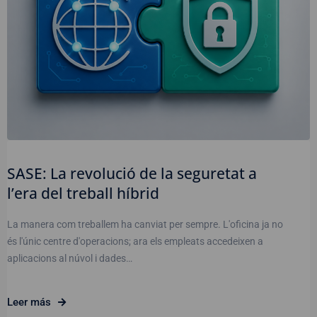
SASE: La revolució de la seguretat a
l’era del treball híbrid
La manera com treballem ha canviat per sempre. L'oficina ja no
és l'únic centre d'operacions; ara els empleats accedeixen a
aplicacions al núvol i dades…
Leer más