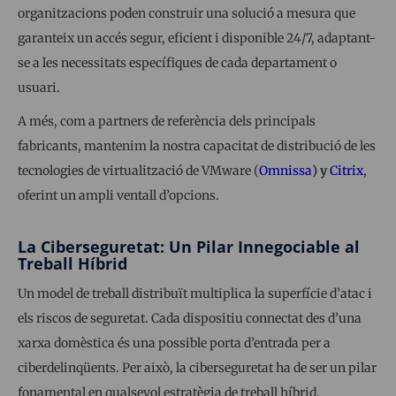
organitzacions poden construir una solució a mesura que
garanteix un accés segur, eficient i disponible 24/7, adaptant-
se a les necessitats específiques de cada departament o
usuari.
A més, com a partners de referència dels principals
fabricants, mantenim la nostra capacitat de distribució de les
tecnologies de virtualització de VMware (
Omnissa
) y
Citrix
,
oferint un ampli ventall d’opcions.
La Ciberseguretat: Un Pilar Innegociable al
Treball Híbrid
Un model de treball distribuït multiplica la superfície d’atac i
els riscos de seguretat. Cada dispositiu connectat des d’una
xarxa domèstica és una possible porta d’entrada per a
ciberdelinqüents. Per això, la ciberseguretat ha de ser un pilar
fonamental en qualsevol estratègia de treball híbrid.