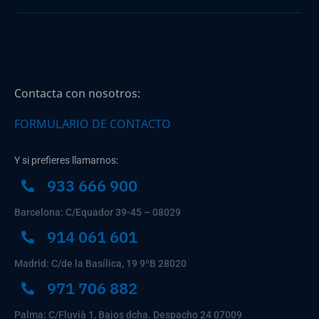
Contacta con nosotros:
FORMULARIO DE CONTACTO
Y si prefieres llamarnos:
933 666 900
Barcelona: C/Equador 39-45 – 08029
914 061 601
Madrid: C/de la Basílica, 19 9ºB 28020
971 706 882
Palma: C/Fluvià 1, Bajos dcha. Despacho 24 07009