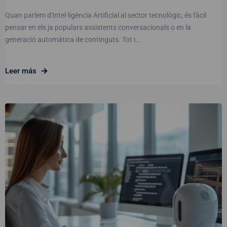
Quan parlem d'Intel·ligència Artificial al sector tecnològic, és fàcil
pensar en els ja populars assistents conversacionals o en la
generació automàtica de continguts. Tot i…
Leer más