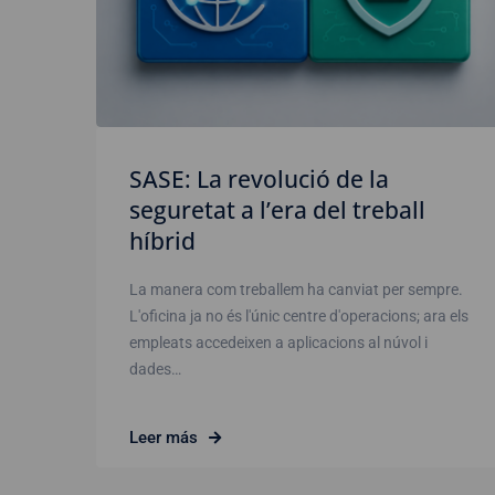
SASE: La revolució de la
seguretat a l’era del treball
híbrid
La manera com treballem ha canviat per sempre.
L'oficina ja no és l'únic centre d'operacions; ara els
empleats accedeixen a aplicacions al núvol i
dades…
Leer más