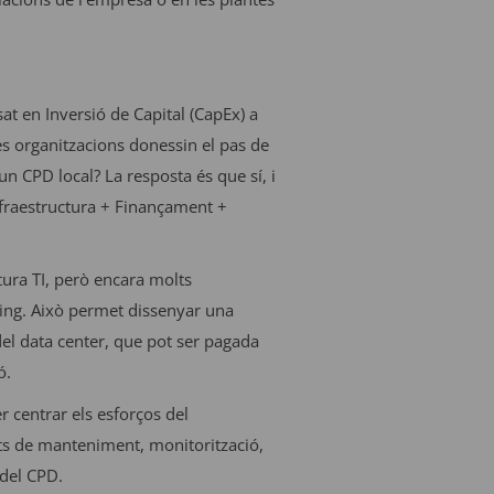
at en Inversió de Capital (CapEx) a
s organitzacions donessin el pas de
n CPD local? La resposta és que sí, i
fraestructura + Finançament +
tura TI, però encara molts
ing. Això permet dissenyar una
del data center, que pot ser pagada
ó.
 centrar els esforços del
ts de manteniment, monitorització,
 del CPD.