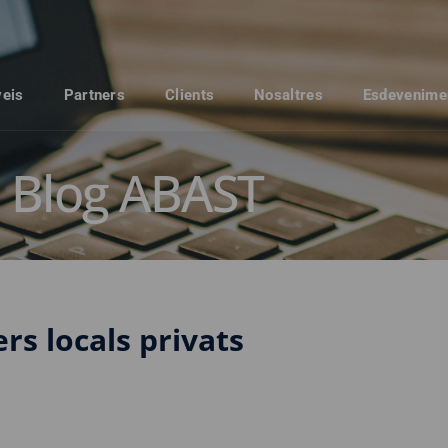
veis
Partners
Clients
Nosaltres
Esdevenime
Blog ABAST
ers locals privats