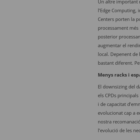
Un altre important 
l’Edge Computing, i
Centers porten la p
processament més rà
posterior processam
augmentar el rendim
local. Depenent de l
bastant diferent. P
Menys racks i espa
El downsizing del da
els CPDs principals 
i de capacitat d’e
evolucionat cap a e
nostra recomanació
l’evolució de les nec