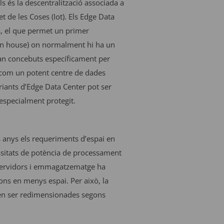
s és la descentralització associada a
 de les Coses (Iot). Els Edge Data
s, el que permet un primer
 in house) on normalment hi ha un
tan concebuts específicament per
 com un potent centre de dades
ariants d’Edge Data Center pot ser
especialment protegit.
ms anys els requeriments d’espai en
essitats de potència de processament
servidors i emmagatzematge ha
ons en menys espai. Per això, la
en ser redimensionades segons