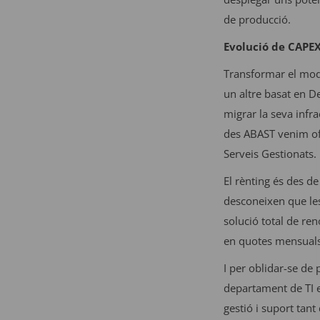
de producció.
Evolució de CAPEX
Transformar el mode
un altre basat en D
migrar la seva infra
des ABAST venim ofe
Serveis Gestionats.
El rènting és des d
desconeixen que le
solució total de ren
en quotes mensuals 
I per oblidar-se de
departament de TI e
gestió i suport tant