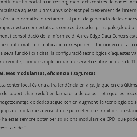
motiu que ha portat a un ressorgiment dels centres de dades local
mpulsada aquests últims anys sobretot pel creixement de l’Internet
otència informàtica directament al punt de generació de les dade
pid, i estan connectats als centres de dades principals (cloud o
ent i consolidació de la informació. Altres Edge Data Centers es
ent informàtic en la ubicació corresponent i funcionen de facto
a seva funció i criticitat, la configuració tecnològica d’aquestes v
er exemple, com un simple armari de servei o sobre un rack de TI 
i. Més modularitat, eficiència i seguretat
ta center local és una altra tendència en alça, ja que en els últi
i de suport s’han reduït en la majoria de casos. Tot i que les nec
mmagatzematge de dades segueixen en augment, la tecnologia de 
quips de molta més densitat que permeten oferir millors prestaci
 ha estat sempre optar per solucions modulars de CPD, que pod
essitats de TI.