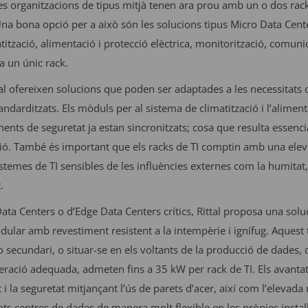
tes organitzacions de tipus mitjà tenen ara prou amb un o dos rack
 Una bona opció per a això són les solucions tipus Micro Data Cent
tització, alimentació i protecció elèctrica, monitorització, comunic
a un únic rack.
al ofereixen solucions que poden ser adaptades a les necessitats
andarditzats. Els mòduls per al sistema de climatització i l’aliment
ents de seguretat ja estan sincronitzats; cosa que resulta essencia
ó. També és important que els racks de TI comptin amb una eleva
stemes de TI sensibles de les influències externes com la humitat, 
.
Data Centers o d’Edge Data Centers crítics, Rittal proposa una sol
ular amb revestiment resistent a la intempèrie i ignífug. Aquest
secundari, o situar-se en els voltants de la producció de dades, d
geració adequada, admeten fins a 35 kW per rack de TI. Els avanta
at i la seguretat mitjançant l’ús de parets d’acer, així com l’elevad
ts centres de dades de manera molt flexible en les pròpies instal·