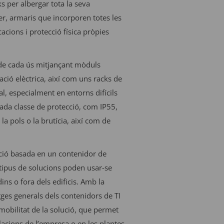
s per albergar tota la seva
er, armaris que incorporen totes les
acions i protecció física pròpies
 de cada ús mitjançant mòduls
ació elèctrica, així com uns racks de
l, especialment en entorns difícils
da classe de protecció, com IP55,
la pols o la brutícia, així com de
ució basada en un contenidor de
 tipus de solucions poden usar-se
ins o fora dels edificis. Amb la
tges generals dels contenidors de TI
a mobilitat de la solució, que permet
lacions de l’empresa o en les plantes