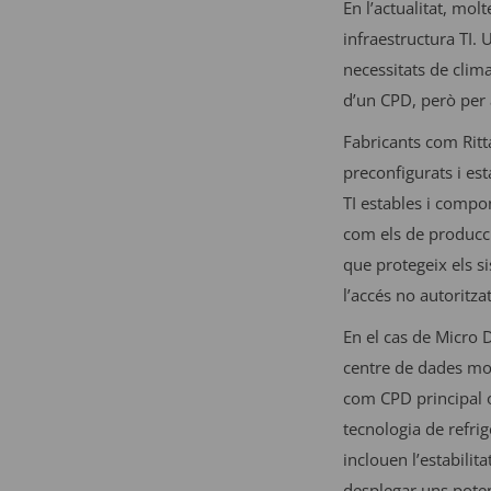
En l’actualitat, mol
infraestructura TI.
necessitats de clima
d’un CPD, però per 
Fabricants com Ritt
preconfigurats i est
TI estables i compon
com els de producci
que protegeix els si
l’accés no autoritzat
En el cas de Micro 
centre de dades mod
com CPD principal o 
tecnologia de refri
inclouen l’estabilit
desplegar uns poten