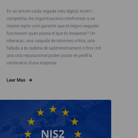
En un entorn cada vegada més digital, incert i
competitiu, les organitzacions s'enfronten a un
mateix repte: com garantir que el negoci segueixi
funcionant quan passa el que és inesperat? Un
ciberatac, una caiguda de sistemes crítics, una
fallada a la cadena de subministrament o fins i tot
una crisi reputacional poden posar en perill la
continuïtat d'una empresa.
Leer Mas