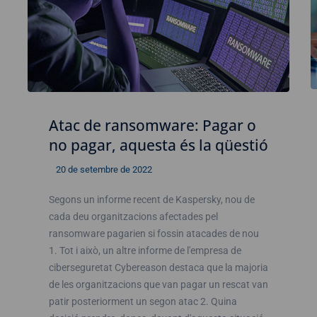
Atac de ransomware: Pagar o
no pagar, aquesta és la qüestió
20 de setembre de 2022
Segons un informe recent de Kaspersky, nou de
cada deu organitzacions afectades pel
ransomware pagarien si fossin atacades de nou
1. Tot i això, un altre informe de l'empresa de
ciberseguretat Cybereason destaca que la majoria
de les organitzacions que van pagar un rescat van
patir posteriorment un segon atac 2. Quina