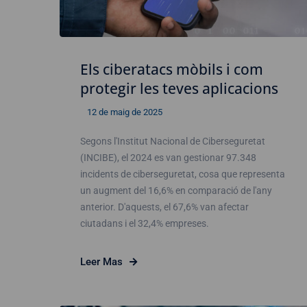
Els ciberatacs mòbils i com
protegir les teves aplicacions
12 de maig de 2025
Segons l'Institut Nacional de Ciberseguretat
(INCIBE), el 2024 es van gestionar 97.348
incidents de ciberseguretat, cosa que representa
un augment del 16,6% en comparació de l'any
anterior. D'aquests, el 67,6% van afectar
ciutadans i el 32,4% empreses.
Leer Mas