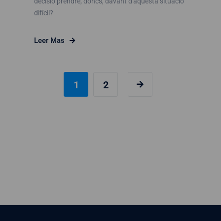
decisió prendre, doncs, davant d'aquesta situació
difícil?
Leer Mas
1
2