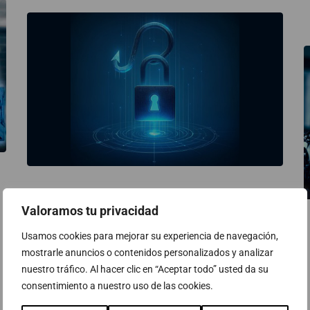
Phishing, una amenaça
Valoramos tu privacidad
creixent: Estratègies Essencials
de Ciberseguretat
Usamos cookies para mejorar su experiencia de navegación,
mostrarle anuncios o contenidos personalizados y analizar
7 de maig de 2024
nuestro tráfico. Al hacer clic en “Aceptar todo” usted da su
consentimiento a nuestro uso de las cookies.
En un escenari on la digitalització dels serveis i
processos de les entitats és predominant, el