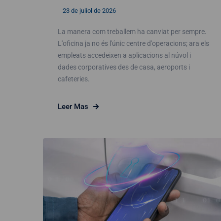
23 de juliol de 2026
La manera com treballem ha canviat per sempre.
L'oficina ja no és l'únic centre d'operacions; ara els
empleats accedeixen a aplicacions al núvol i
dades corporatives des de casa, aeroports i
cafeteries.
Leer Mas