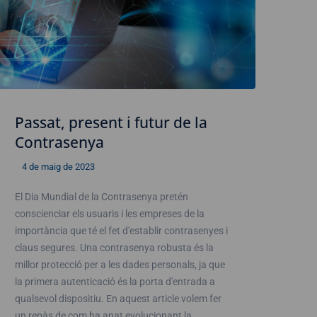
Passat, present i futur de la
Contrasenya
4 de maig de 2023
El Dia Mundial de la Contrasenya pretén
conscienciar els usuaris i les empreses de la
importància que té el fet d'establir contrasenyes i
claus segures. Una contrasenya robusta és la
millor protecció per a les dades personals, ja que
la primera autenticació és la porta d'entrada a
qualsevol dispositiu. En aquest article volem fer
un repàs de com ha anat evolucionant la