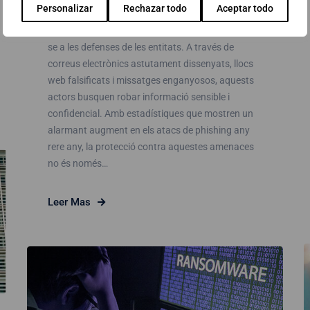
Personalizar
Rechazar todo
Aceptar todo
phishing s'ha convertit en una de les tàctiques
més emprades pels ciberdelinqüents per infiltrar-
se a les defenses de les entitats. A través de
correus electrònics astutament dissenyats, llocs
web falsificats i missatges enganyosos, aquests
actors busquen robar informació sensible i
confidencial. Amb estadístiques que mostren un
alarmant augment en els atacs de phishing any
rere any, la protecció contra aquestes amenaces
no és només…
Leer Mas