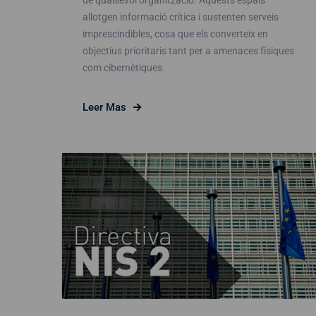
de qualsevol organització. Aquests espais
allotgen informació crítica i sustenten serveis
imprescindibles, cosa que els converteix en
objectius prioritaris tant per a amenaces físiques
com cibernètiques.
Leer Mas