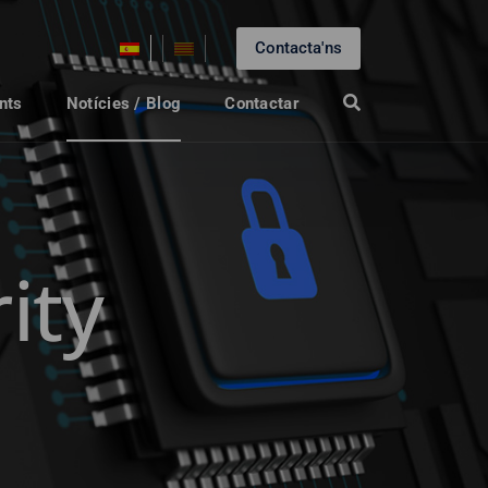
Contacta'ns
nts
Notícies / Blog
Contactar
ity