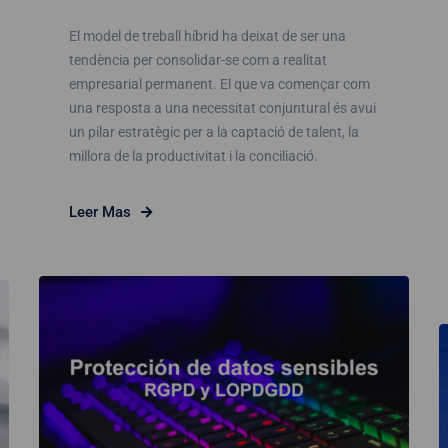
El model de treball híbrid ha deixat de ser una
tendència per consolidar-se com a realitat
empresarial permanent. El que va començar com
una resposta a una necessitat conjuntural és avui
un pilar estratègic per a la captació de talent, la
millora de la productivitat i la conciliació.
Leer Mas