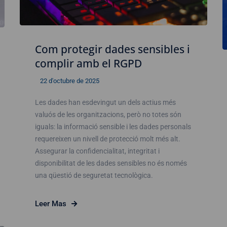
Com protegir dades sensibles i
complir amb el RGPD
22 d'octubre de 2025
Les dades han esdevingut un dels actius més
valuós de les organitzacions, però no totes són
iguals: la informació sensible i les dades personals
requereixen un nivell de protecció molt més alt.
Assegurar la confidencialitat, integritat i
disponibilitat de les dades sensibles no és només
una qüestió de seguretat tecnològica.
Leer Mas