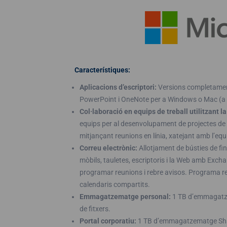
Característiques:
Aplicacions d’escriptori:
Versions completament 
PowerPoint i OneNote per a Windows o Mac (a 
Col·laboració en equips de treball utilitzant l
equips per al desenvolupament de projectes de 
mitjançant reunions en línia, xatejant amb l’equi
Correu electrònic:
Allotjament de bústies de fi
mòbils, tauletes, escriptoris i la Web amb Exchan
programar reunions i rebre avisos. Programa reu
calendaris compartits.
Emmagatzematge personal:
1 TB d’emmagatz
de fitxers.
Portal corporatiu:
1 TB d’emmagatzematge Sharep