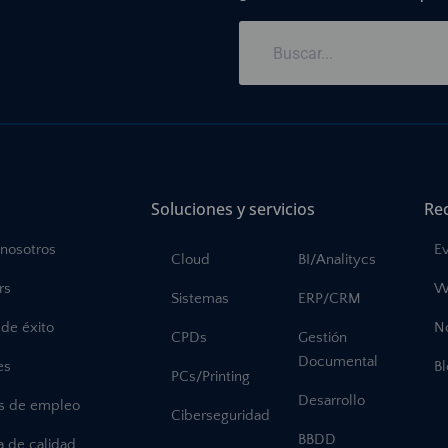
Soluciones y servicios
Re
 nosotros
E
Cloud
BI/Analitycs
rs
W
Sistemas
ERP/CRM
de éxito
No
CPDs
Gestión
Documental
es
B
PCs/Printing
Desarrollo
as de empleo
Ciberseguridad
BBDD
ca de calidad