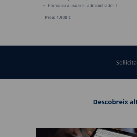
Formació a usuaris i administrador TI
Preu: 4.900 €
Sol·lici
Descobreix al