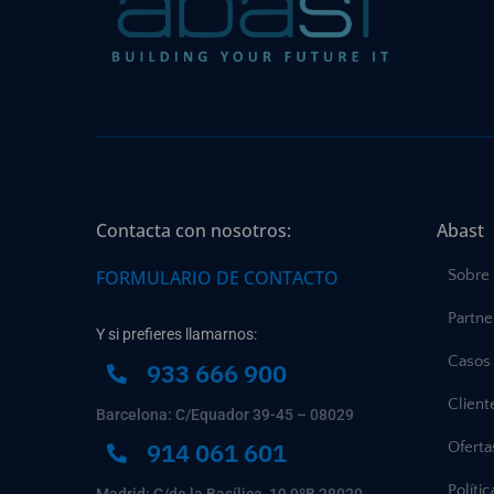
Contacta con nosotros:
Abast
FORMULARIO DE CONTACTO
Sobre
Partne
Y si prefieres llamarnos:
Casos 
933 666 900
Client
Barcelona: C/Equador 39-45 – 08029
914 061 601
Ofert
Políti