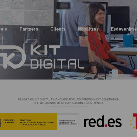
veis
Partners
Clients
Nosaltres
Esdevenime