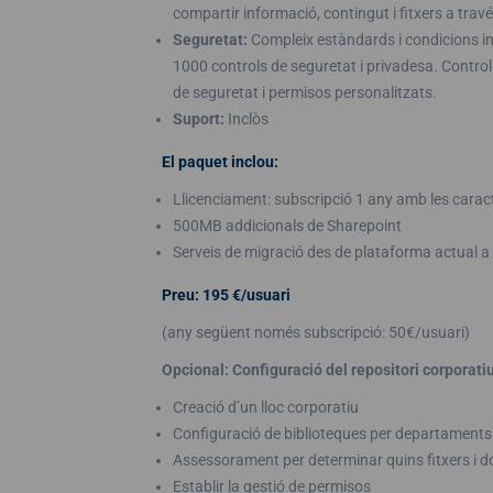
compartir informació, contingut i fitxers a trav
Seguretat:
Compleix estàndards i condicions int
1000 controls de seguretat i privadesa. Contro
de seguretat i permisos personalitzats.
Suport:
Inclòs
El paquet inclou:
Llicenciament: subscripció 1 any amb les carac
500MB addicionals de Sharepoint
Serveis de migració des de plataforma actual a
Preu: 195
€/usuari
(any següent només subscripció: 50€/usuari)
Opcional: Configuració del repositori corporat
Creació d’un lloc corporatiu
Configuració de biblioteques per departaments
Assessorament per determinar quins fitxers i 
Establir la gestió de permisos