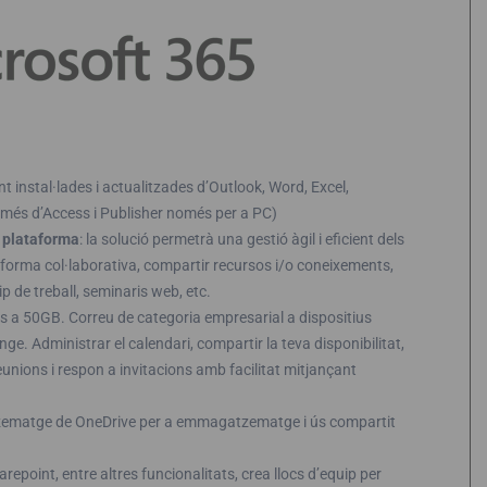
instal·lades i actualitzades d’Outlook, Word, Excel,
més d’Access i Publisher només per a PC)
a plataforma
: la solució permetrà una gestió àgil i eficient dels
forma col·laborativa, compartir recursos i/o coneixements,
p de treball, seminaris web, etc.
ns a 50GB. Correu de categoria empresarial a dispositius
ge. Administrar el calendari, compartir la teva disponibilitat,
nions i respon a invitacions amb facilitat mitjançant
ematge de OneDrive per a emmagatzematge i ús compartit
oint, entre altres funcionalitats, crea llocs d’equip per