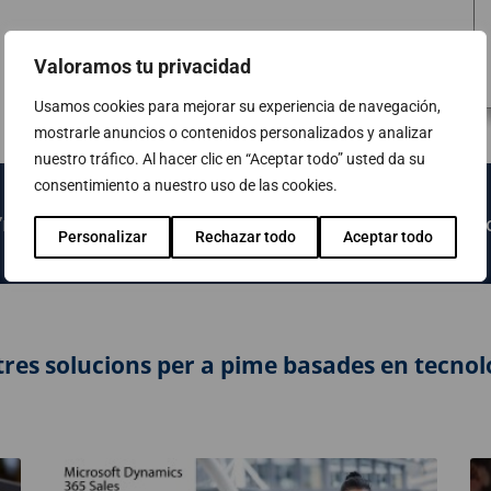
Valoramos tu privacidad
Usamos cookies para mejorar su experiencia de navegación,
mostrarle anuncios o contenidos personalizados y analizar
nuestro tráfico. Al hacer clic en “Aceptar todo” usted da su
consentimiento a nuestro uso de las cookies.
ta’ns més informació a través del nostre
formulari de 
Personalizar
Rechazar todo
Aceptar todo
tres solucions per a pime basades en tecnol