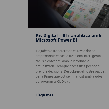
Kit Digital – BI i analítica amb
Microsoft Power BI
T’ajudem a transformar les teves dades
empresarials en visualitzacions intel·ligents i
fàcils d’entendre, amb la informació
actualitzada i real que necessites per poder
prendre decisions. Descobreix el nostre paquet
per a Pimes que pot ser finançat amb ajudes
del programa Kit Digital
Llegir més