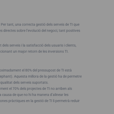
Per tant, una correcta gestió dels serveis de TI que
 directes sobre l’evolució del negoci, tant positives
els serveis i la satisfacció dels usuaris i clients,
cionant un major retorn de les inversions TI.
Aproximadament el 80% del pressupost de TI està
lephant). Aquesta millora de la gestió ha de permetre
ualitat dels serveis suportats.
ament el 70% dels projectes de TI no arriben als
s a causa de que no hi ha manera d’alinear les
bones pràctiques en la gestió de TI li permetrà reduir