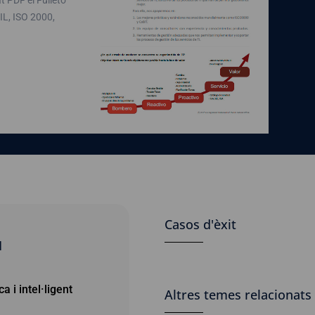
TIL, ISO 2000,
Casos d'èxit
I
 i intel·ligent
Altres temes relacionats