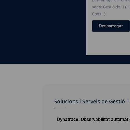
sobre Gestió de TI (I
Cobit…)
Descarregar
Solucions i Serveis de Gestió T
Dynatrace. Observabilitat automàtica