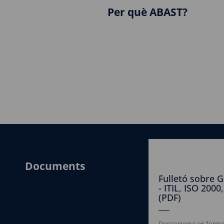
Per què ABAST?
Documents
Fulletó sobre G
- ITIL, ISO 2000,
(PDF)
Descarregui en format