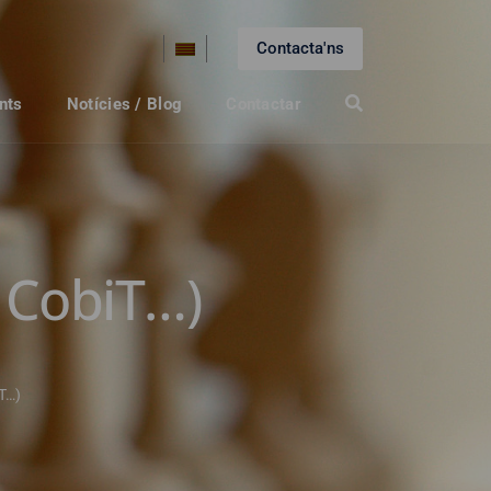
Contacta'ns
nts
Notícies / Blog
Contactar
, CobiT…)
iT…)