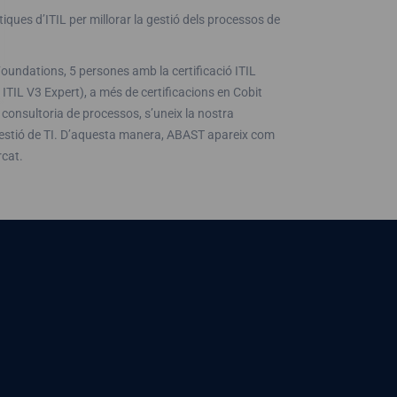
iques d’ITIL per millorar la gestió dels processos de
oundations, 5 persones amb la certificació ITIL
 ITIL V3 Expert), a més de certificacions en Cobit
consultoria de processos, s’uneix la nostra
Gestió de TI. D’aquesta manera, ABAST apareix com
cat.