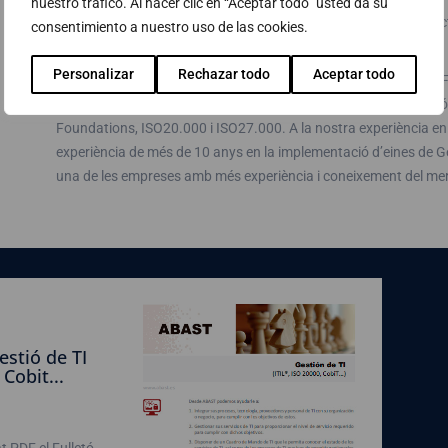
nuestro tráfico. Al hacer clic en “Aceptar todo” usted da su
ABAST va ser pionera a Espanya en l’adopció de les millors pràct
consentimiento a nuestro uso de las cookies.
provisió i suport de TI dels seus clients.
Personalizar
Rechazar todo
Aceptar todo
ABAST disposa de més de 15 persones amb la certificació ITIL F
Service Manager (2 dels quals disposen, a més, de la certificació
Foundations, ISO20.000 i ISO27.000. A la nostra experiència en 
experiència de més de 10 anys en la implementació d’eines de 
una de les empreses amb més experiència i coneixement del mer
estió de TI
 Cobit...
 PDF el Fulletó