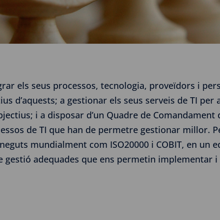
ar els seus processos, tecnologia, proveïdors i per
us d’aquests; a gestionar els seus serveis de TI per a
jectius; i a disposar d’un Quadre de Comandament de 
ocessos de TI que han de permetre gestionar millor. P
coneguts mundialment com ISO20000 i COBIT, en un e
de gestió adequades que ens permetin implementar i 