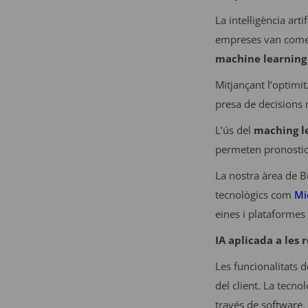
La intel·ligència art
empreses van començ
machine learning
Mitjançant l’optimit
presa de decisions 
L’ús del
maching l
permeten pronostic
La nostra àrea de B
tecnològics com
Mi
eines i plataformes 
IA aplicada a les 
Les funcionalitats d
del client. La tecno
través de software.