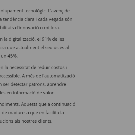
nvolupament tecnològic. L’avenç de
 tendència clara i cada vegada són
ilitats d’innovació o millora.
n la digitalització, el 91% de les
ra que actualment el seu ús és al
n un 45%.
la necessitat de reduir costos i
accessible. A més de l’automatització
den ser detectar patrons, aprendre
des en informació de valor.
endiments. Aquests que a continuació
ll de maduresa que en facilita la
ucions als nostres clients.