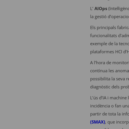
L’
AIOps
(Intel·ligèn
la gestió d’operacio
Els principals fabr
funcionalitats d’ad
exemple de la tecn
plataformes HCI d’H
A l’hora de monitor
contínua les anomali
possibilita la seva 
diagnòstic dels pro
L’ús d’IA i machine
incidència o fan un
partir de tota la i
(SMAX)
, que incorp