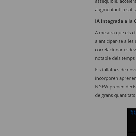
assequible, accelera
augmentant la satis
IA integrada a la
A mesura que els cib
a anticipar-se a le
correlacionar esdev
notable dels temps 
Els tallafocs de n
incorporen aprenenta
NGFW prenen decisio
de grans quantitats