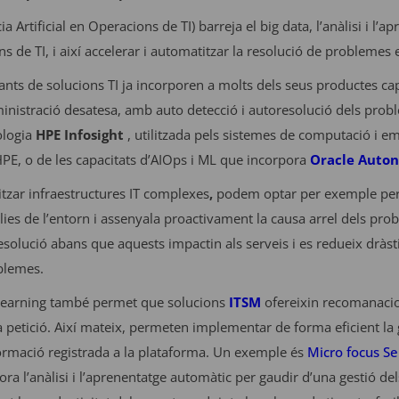
cia Artificial en Operacions de TI) barreja el big data, l’anàlisi i l
ns de TI, i així accelerar i automatitzar la resolució de problemes
icants de solucions TI ja incorporen a molts dels seus productes c
ministració desatesa, amb auto detecció i autoresolució dels pro
ologia
HPE Infosight
, utilitzada pels sistemes de computació i 
PE, o de les capacitats d’AIOps i ML que incorpora
Oracle Auto
itzar infraestructures IT complexes
,
podem optar per exemple pe
es de l’entorn i assenyala proactivament la causa arrel dels probl
resolució abans que aquests impactin als serveis i es redueix dràst
blemes.
 learning també permet que solucions
ITSM
ofereixin recomanacio
a petició. Així mateix, permeten implementar de forma eficient la
nformació registrada a la plataforma. Un exemple és
Micro focus S
ora l’anàlisi i l’aprenentatge automàtic per gaudir d’una gestió del