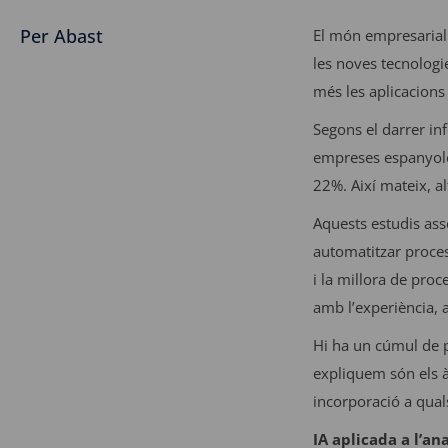
Per Abast
El món empresarial 
les noves tecnolog
més les aplicacions
Segons el darrer info
empreses espanyoles
22%. Així mateix, a
Aquests estudis ass
automatitzar proces
i la millora de proc
amb l’experiència, 
Hi ha un cúmul de p
expliquem són els àm
incorporació a quals
IA aplicada a l’an