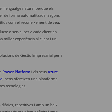
l llenguatge natural perquè els
 fer de forma automatitzada. Segons
nitius com el reconeixement de veu.
cte o servei per a cada client en
 millor experiència al client i un
lucions de Gestió Empresarial per a
 a
Power Platform
i els seus
Azure
ud
, nens ofereixen una plataforma
tes tecnologies.
s diàries, repetitives i amb un baix
s rutinaris molt ben definits i amb