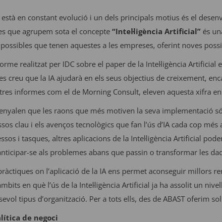
està en constant evolució i un dels principals motius és el dese
ies que agrupem sota el concepte
“Intel·ligència Artificial”
és una
 possibles que tenen aquestes a les empreses, oferint noves possib
rme realitzat per IDC sobre el paper de la Intel·ligència Artificial e
 creu que la IA ajudarà en els seus objectius de creixement, enca
ltres informes com el de Morning Consult, eleven aquesta xifra e
enyalen que les raons que més motiven la seva implementació són 
sos clau i els avenços tecnològics que fan l’ús d’IA cada cop més 
essos i tasques, altres aplicacions de la Intel·ligència Artificial po
anticipar-se als problemes abans que passin o transformar les da
ràctiques on l’aplicació de la IA ens permet aconseguir millors r
bits en què l’ús de la Intel·ligència Artificial ja ha assolit un nive
evol tipus d’organització. Per a tots ells, des de ABAST oferim sol
alítica de negoci