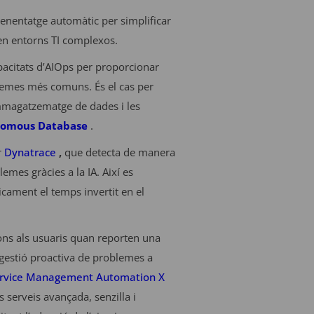
’aprenentatge automàtic per simplificar
 en entorns TI complexos.
apacitats d’AIOps per proporcionar
blemes més comuns. És el cas per
emmagatzematge de dades i les
nomous Database
.
r
Dynatrace
,
que detecta de manera
emes gràcies a la IA. Així es
icament el temps invertit en el
ns als usuaris quan reporten una
 gestió proactiva de problemes a
ervice Management Automation X
s serveis avançada, senzilla i