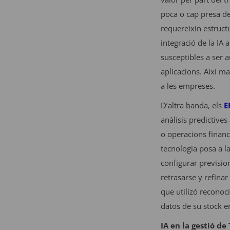
poca o cap presa de
requereixin estruct
integració de la IA 
susceptibles a ser a
aplicacions. Així ma
a les empreses.
D’altra banda, els
E
anàlisis predictives
o operacions financ
tecnologia posa a l
configurar previsio
retrasarse y refina
que utilizó reconoc
datos de su stock e
IA en la gestió de 