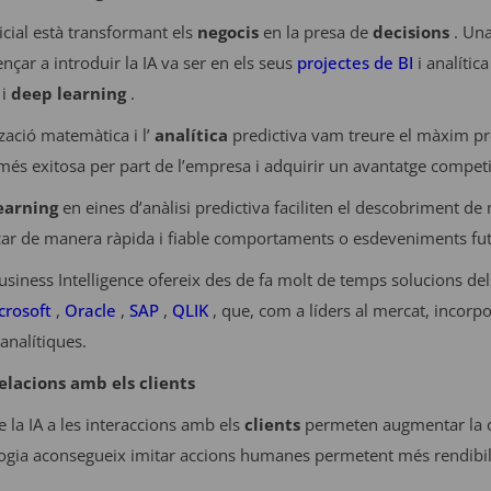
ificial està transformant els
negocis
en la presa de
decisions
. Una
ar a introduir la IA va ser en els seus
projectes
de BI
i analític
i
deep learning
.
zació matemàtica i l’
analítica
predictiva vam treure el màxim pr
més exitosa per part de l’empresa i adquirir un avantatge compet
earning
en eines d’anàlisi predictiva faciliten el descobriment de
ar de manera ràpida i fiable comportaments o esdeveniments fut
usiness Intelligence ofereix des de fa molt de temps solucions del
crosoft
,
Oracle
,
SAP
,
QLIK
, que, com a líders al mercat, incorpo
analítiques.
relacions amb els clients
e la IA a les interaccions amb els
clients
permeten augmentar la co
logia aconsegueix imitar accions humanes permetent més rendibilita