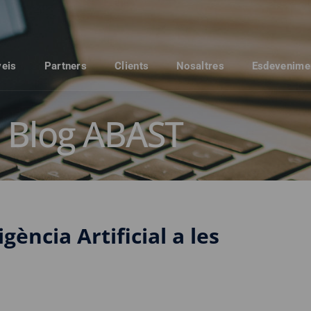
veis
Partners
Clients
Nosaltres
Esdevenime
Blog ABAST
igència Artificial a les