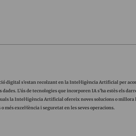
 digital s’estan recolzant en la Intel·ligència Artificial per ac
 dades. L’ús de tecnologies que incorporen IA s’ha estès els darre
als la Intel·ligència Artificial ofereix noves solucions o millora
o més excel·lència i seguretat en les seves operacions.