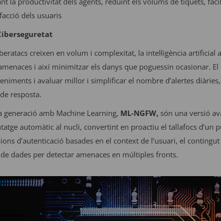
nt la productivitat dels agents, reduint els volums de tiquets, facili
facció dels usuaris
 Ciberseguretat
eratacs creixen en volum i complexitat, la intel·ligència artificial
s amenaces i així minimitzar els danys que poguessin ocasionar. E
eniments i avaluar millor i simplificar el nombre d’alertes diàri
de resposta.
ova generació amb Machine Learning,
ML-NGFW,
són una versió ava
tge automàtic al nucli, convertint en proactiu el tallafocs d’un p
ns d’autenticació basades en el context de l’usuari, el contingut 
 de dades per detectar amenaces en múltiples fronts.