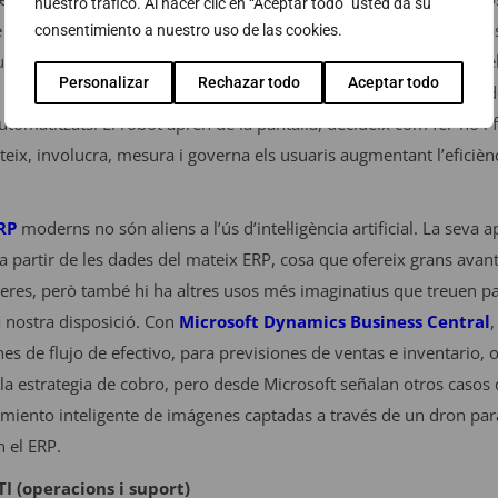
nuestro tráfico. Al hacer clic en “Aceptar todo” usted da su
 decisió, però volem arribar més lluny i poder executar proces
consentimiento a nuestro uso de las cookies.
urar informació heterogènia, tal com faria un humà de forma intel·
Personalizar
Rechazar todo
Aceptar todo
a l’RPA. Plataformes com la d’
UiPath
, permeten a les empreses d
utomatitzats. El robot aprèn de la pantalla, decideix com fer-ho i
teix, involucra, mesura i governa els usuaris augmentant l’eficiènci
RP
moderns no són aliens a l’ús d’intel·ligència artificial. La seva a
 a partir de les dades del mateix ERP, cosa que ofereix grans avant
eres, però també hi ha altres usos més imaginatius que treuen part
a nostra disposició. Con
Microsoft Dynamics Business Central
,
nes de flujo de efectivo, para previsiones de ventas e inventario
r la estrategia de cobro, pero desde Microsoft señalan otros caso
imiento inteligente de imágenes captadas a través de un dron para 
n el ERP.
TI (operacions i suport)