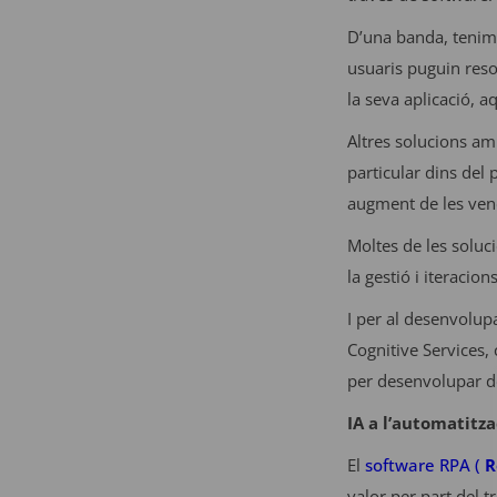
D’una banda, tenim
usuaris puguin reso
la seva aplicació, 
Altres solucions am
particular dins del 
augment de les ven
Moltes de les soluc
la gestió i iteracion
I per al desenvolu
Cognitive Services,
per desenvolupar de
IA a l’automatitz
El
software RPA (
R
valor per part del t