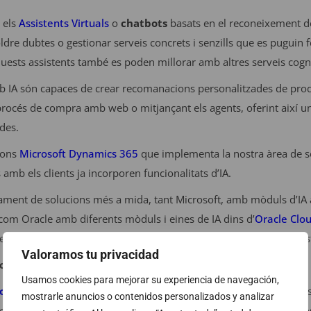
 els
Assistents Virtuals
o
chatbots
basats en el reconeixement de
ldre dubtes o gestionar serveis concrets i senzills que es puguin
aquests assistents també es poden millorar amb altres serveis cog
b IA són capaces de crear recomanacions personalitzades de produ
procés de compra amb web o mitjançant els agents, oferint així una
des.
ions
Microsoft Dynamics 365
que implementa la nostra àrea de so
s amb els clients ja incorporen funcionalitats d’IA.
pament de solucions més a mida, tant Microsoft, amb mòduls d’IA
 com Oracle amb diferents mòduls i eines de IA dins d’
Oracle Clo
 forma ràpida i senzilla aplicacions que en treguin profit a aques
Valoramos tu privacidad
ació de processos
Usamos cookies para mejorar su experiencia de navegación,
obotic Process Automation
) facilita l’automatització de tasque
mostrarle anuncios o contenidos personalizados y analizar
reballador. Fins ara ens ha permès alliberar gran part de processo