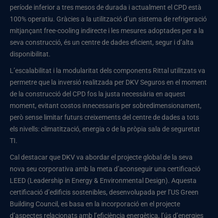
període inferior a tres mesos de durada i actualment el CPD està
100% operatiu. Gràcies a la utilització d’un sistema de refrigeració
mitjançant free-cooling indirecte i les mesures adoptades per a la
seva construcció, és un centre de dades eficient, segur i d’alta
disponibilitat.
L’escalabilitat i la modularitat dels components Rittal utilitzats va
permetre que la inversió realitzada per DKV Seguros en el moment
de la construcció del CPD fos la justa necessària en aquest
moment, evitant costos innecessaris per sobredimensionament,
però sense limitar futurs creixements del centre de dades a tots
els nivells: climatització, energia o de la pròpia sala de seguretat
TI.
Cal destacar que DKV va abordar el projecte global de la seva
nova seu corporativa amb la meta d’aconseguir una certificació
LEED (Leadership in Energy & Environmental Design). Aquesta
certificació d’edificis sostenibles, desenvolupada per l’US Green
Building Council, es basa en la incorporació en el projecte
d’aspectes relacionats amb l’eficiència energètica, l’ús d’energies