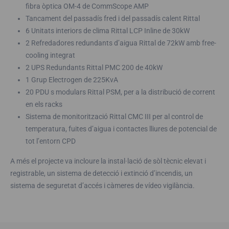
fibra òptica OM-4 de CommScope AMP
Tancament del passadís fred i del passadís calent Rittal
6 Unitats interiors de clima Rittal LCP Inline de 30kW
2 Refredadores redundants d’aigua Rittal de 72kW amb free-
cooling integrat
2 UPS Redundants Rittal PMC 200 de 40kW
1 Grup Electrogen de 225KvA
20 PDU s modulars Rittal PSM, per a la distribució de corrent
en els racks
Sistema de monitorització Rittal CMC III per al control de
temperatura, fuites d’aigua i contactes lliures de potencial de
tot l’entorn CPD
A més el projecte va incloure la instal·lació de sòl tècnic elevat i
registrable, un sistema de detecció i extinció d’incendis, un
sistema de seguretat d’accés i càmeres de vídeo vigilància.