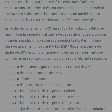
La zona escollida per a la ubicació i la construcció del CPD
complia amb les normes més estrictes de seguretat del standard
TIA-942 i en el disseny de la solució es van tenir també molt en
compte tots els criteris relacionats amb l’eficiència energètica.
Es va decidir construir un CPD basat 100% en solucions Rittal per
maximitzar la seguretat del centre de dades davant de riscos com
incendis, inundacions o accessos no-autoritzats. Partint d’una
base de tancament modular RF-120 LSR 18.6, el nou centre de
dades de DKV va comptar també amb els següents elements per
conformar una solució global, modular, segura, eficient i escalable:
Sala de màxima seguretat TI Rittal LSR 18.6 de 46m2
Sala de Comunicacions de 15m2
Sala Tècnica de 16m2
Sala d’Explotació i Operadors de 11m2
8 racks Rittal TS IT de 19″ per a servidors
5 racks Rittal TS IT de 19″ de comunicacions
4 racks Rittal TS IT de 19″ per a Blade UPS’s
Cablejat de dades entre racks amb solució Cat-6a Blindada i