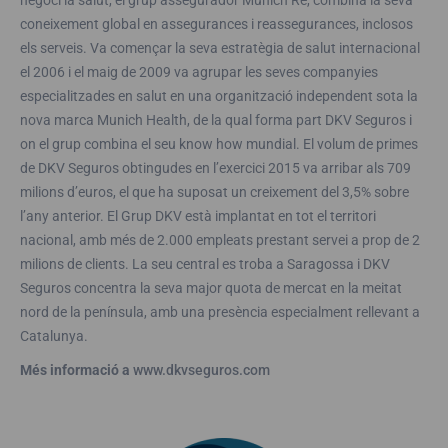
negoci la salut, el grup assegurador Munich Re, combina la seva
coneixement global en assegurances i reassegurances, inclosos
els serveis. Va començar la seva estratègia de salut internacional
el 2006 i el maig de 2009 va agrupar les seves companyies
especialitzades en salut en una organització independent sota la
nova marca Munich Health, de la qual forma part DKV Seguros i
on el grup combina el seu know how mundial. El volum de primes
de DKV Seguros obtingudes en l’exercici 2015 va arribar als 709
milions d’euros, el que ha suposat un creixement del 3,5% sobre
l’any anterior. El Grup DKV està implantat en tot el territori
nacional, amb més de 2.000 empleats prestant servei a prop de 2
milions de clients. La seu central es troba a Saragossa i DKV
Seguros concentra la seva major quota de mercat en la meitat
nord de la península, amb una presència especialment rellevant a
Catalunya.
Més informació a
www.dkvseguros.com