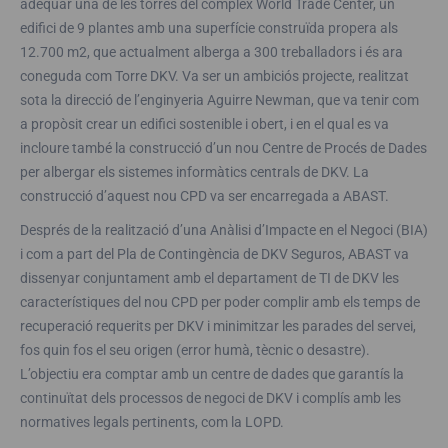
adequar una de les torres del complex World Trade Center, un
edifici de 9 plantes amb una superfície construïda propera als
12.700 m2, que actualment alberga a 300 treballadors i és ara
coneguda com Torre DKV. Va ser un ambiciós projecte, realitzat
sota la direcció de l’enginyeria Aguirre Newman, que va tenir com
a propòsit crear un edifici sostenible i obert, i en el qual es va
incloure també la construcció d’un nou Centre de Procés de Dades
per albergar els sistemes informàtics centrals de DKV. La
construcció d’aquest nou CPD va ser encarregada a ABAST.
Després de la realització d’una Anàlisi d’Impacte en el Negoci (BIA)
i com a part del Pla de Contingència de DKV Seguros, ABAST va
dissenyar conjuntament amb el departament de TI de DKV les
característiques del nou CPD per poder complir amb els temps de
recuperació requerits per DKV i minimitzar les parades del servei,
fos quin fos el seu origen (error humà, tècnic o desastre).
L’objectiu era comptar amb un centre de dades que garantís la
continuïtat dels processos de negoci de DKV i complís amb les
normatives legals pertinents, com la LOPD.