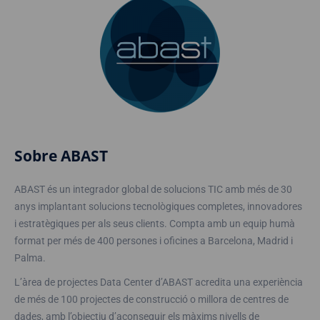
Sobre ABAST
ABAST és un integrador global de solucions TIC amb més de 30
anys implantant solucions tecnològiques completes, innovadores
i estratègiques per als seus clients. Compta amb un equip humà
format per més de 400 persones i oficines a Barcelona, ​​Madrid i
Palma.
L’àrea de projectes Data Center d’ABAST acredita una experiència
de més de 100 projectes de construcció o millora de centres de
dades, amb l’objectiu d’aconseguir els màxims nivells de