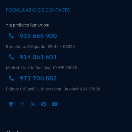
FORMULARIO DE CONTACTO
Y si prefieres llamarnos:
933 666 900
Barcelona: C/Equador 39-45 – 08029
914 061 601
Madrid: C/de la Basílica, 19 9ºB 28020
971 706 882
Palma: C/Fluvià 1, Bajos dcha. Despacho 24 07009