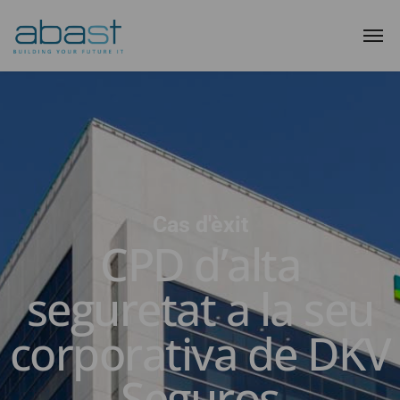
Cas d'èxit
CPD d’alta
seguretat a la seu
corporativa de DKV
Seguros