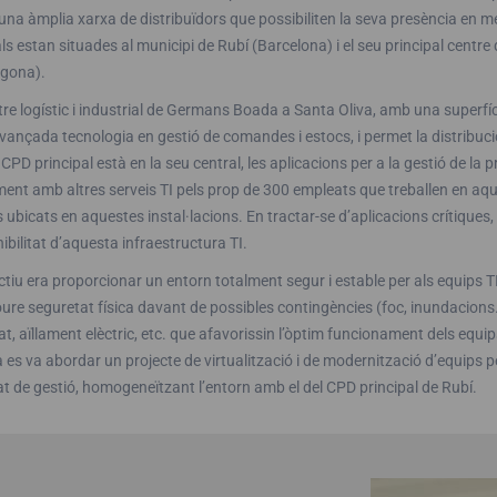
 una àmplia xarxa de distribuïdors que possibiliten la seva presència en m
ls estan situades al municipi de Rubí (Barcelona) i el seu principal centre 
agona).
tre logístic i industrial de Germans Boada a Santa Oliva, amb una superf
ançada tecnologia en gestió de comandes i estocs, i permet la distribució
 CPD principal està en la seu central, les aplicacions per a la gestió de la
ent amb altres serveis TI pels prop de 300 empleats que treballen en aque
 ubicats en aquestes instal·lacions. En tractar-se d’aplicacions crítiques, 
ibilitat d’aquesta infraestructura TI.
ctiu era proporcionar un entorn totalment segur i estable per als equips T
oure seguretat física davant de possibles contingències (foc, inundacion
t, aïllament elèctric, etc. que afavorissin l’òptim funcionament dels equips
 es va abordar un projecte de virtualització i de modernització d’equips per a
tat de gestió, homogeneïtzant l’entorn amb el del CPD principal de Rubí.