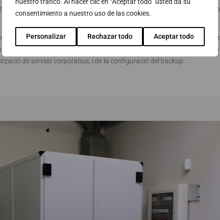
nuestro tráfico. Al hacer clic en “Aceptar todo” usted da su
tal·lació d’aquesta solució es va realitzar en menys d’una setmana per pa
consentimiento a nuestro uso de las cookies.
Personalizar
Rechazar todo
Aceptar todo
projecte paral·lel d’actualització de l’entorn, tècnics de sistemes d’ABAST
dors HP i una nova cabina d’emmagatzematge EMC, del desplegament de VM
ització de serveis corporatius, i de la configuració del backup.