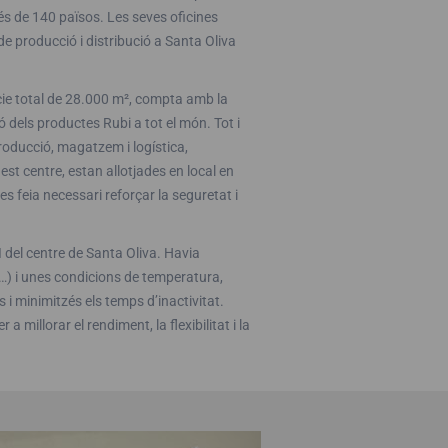
és de 140 països. Les seves oficines
de producció i distribució a Santa Oliva
ície total de 28.000 m², compta amb la
 dels productes Rubi a tot el món. Tot i
 producció, magatzem i logística,
st centre, estan allotjades en local en
es feia necessari reforçar la seguretat i
I del centre de Santa Oliva. Havia
s…) i unes condicions de temperatura,
 i minimitzés els temps d’inactivitat.
 millorar el rendiment, la flexibilitat i la