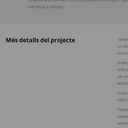
temperatures interiors. Un comportament intel·ligent que 
tolerància a fallades..
Més detalls del projecte
També 
un sis
person
El Mi
amb po
per se
elèctr
El sis
PSM s 
Finalm
humita
remot 