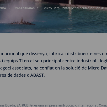
ome
Case Studies
Micro Data Center per al centre logístic de 
cional que dissenya, fabrica i distribueix eines i m
 equips TI en el seu principal centre industrial i logís
negoci associats, ha confiat en la solució de Micro Dat
ntres de dades d’ABAST.
ns Boada, SA, RUBI ®, és una empresa amb vocació internacional. Compta 