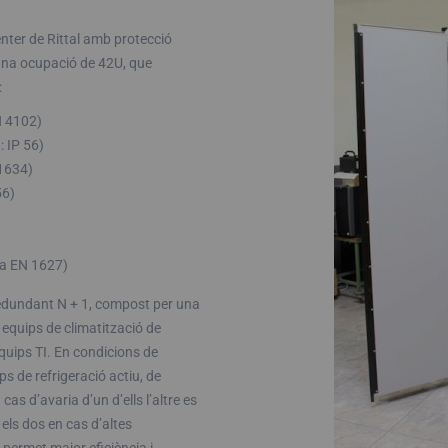
ter de Rittal amb protecció
a una ocupació de 42U, que
:
N 4102)
 IP 56)
 1634)
56)
ma EN 1627)
redundant N + 1, compost per una
s equips de climatització de
 equips TI. En condicions de
 de refrigeració actiu, de
s d’avaria d’un d’ells l’altre es
els dos en cas d’altes