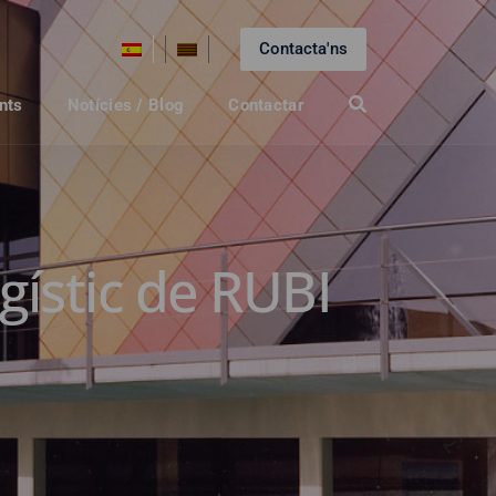
Contacta'ns
nts
Notícies / Blog
Contactar
gístic de RUBI