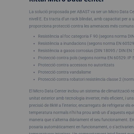
La solució proposada per ABAST va ser un Micro Data Cen
nivell E. Es tracta d’un rack blindat, amb capacitat per 
proporciona protecció contra les amenaces més comuns
Resistència al foc categoria F 90 (segons norma DI
Resistència a inundacions (segons norma EN 60529:
Resistència a gasos corrosius (DIN 18095 / DIN EN
Protecció contra pols (segons norma EN 60529: IP 
Protecció contra accessos no autoritzats
Protecció contra vandalisme
Protecció contra robatori resistència classe 2 (nor
El Micro Data Center inclou un sistema de climatització 
unitat exterior amb tecnologia inverter, més eficient, i un
precisió de 8kW a l’interior, encarregats de refrigerar els
temperatura normals n’hi ha prou amb un d’aquests equips
manera que s’alterna diàriament el seu funcionament. En ca
posaria automàticament en funcionament, o s’activarien 