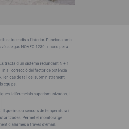
bles incendis a l’interior. Funciona amb
 través de gas NOVEC-1230, innocu per a
Es tracta d’un sistema redundant N + 1
nia i correcció del factor de potència
, i en cas de tall del subministrament
ls equips.
ques i diferencials superinmunizados, i
 III que inclou sensors de temperatura i
 autoritzades. Permet el monitoratge
ment d’alarmes a través d’email.