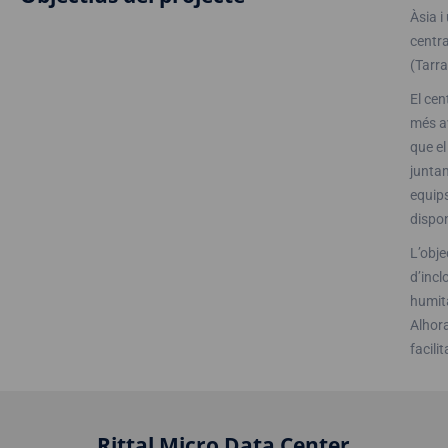
Àsia i
centra
(Tarr
El cen
més av
que el
juntam
equips
dispon
L’obje
d’incl
humita
Alhora
facili
Rittal Micro Data Center