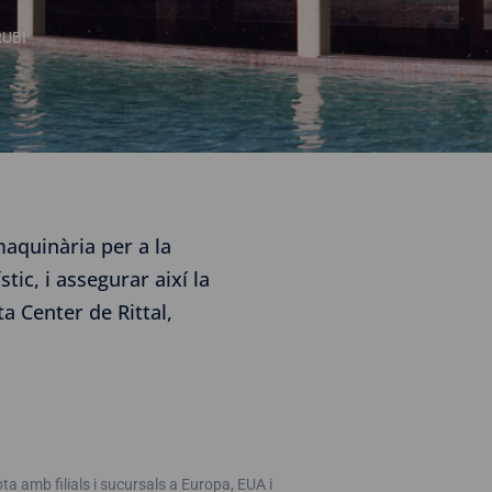
RUBI
aquinària per a la
tic, i assegurar així la
a Center de Rittal,
amb filials i sucursals a Europa, EUA i