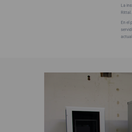
La ins
Rittal.
En el 
servi
actual