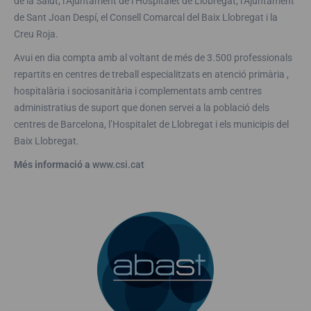
de la Salut, l’Ajuntament de l’Hospitalet de Llobregat, l’Ajuntament
de Sant Joan Despí, el Consell Comarcal del Baix Llobregat i la
Creu Roja.
Avui en dia compta amb al voltant de més de 3.500 professionals
repartits en centres de treball especialitzats en atenció primària ,
hospitalària i sociosanitària i complementats amb centres
administratius de suport que donen servei a la població dels
centres de Barcelona, l’Hospitalet de Llobregat i els municipis del
Baix Llobregat.
Més informació a
www.csi.cat