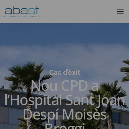
Cas d'èxit
Nou CPD a
l’Hospital Sant Joan
Despí Moisès
Broggi