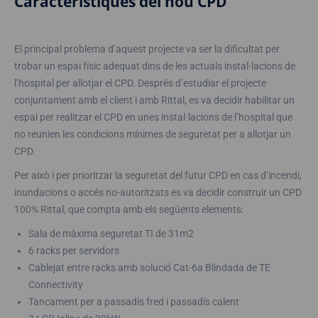
Característiques del nou CPD
El principal problema d’aquest projecte va ser la dificultat per
trobar un espai físic adequat dins de les actuals instal·lacions de
l’hospital per allotjar el CPD. Després d’estudiar el projecte
conjuntament amb el client i amb Rittal, es va decidir habilitar un
espai per realitzar el CPD en unes instal·lacions de l’hospital que
no reunien les condicions mínimes de seguretat per a allotjar un
CPD.
Per això i per prioritzar la seguretat del futur CPD en cas d’incendi,
inundacions o accés no-autoritzats es va decidir construir un CPD
100% Rittal, que compta amb els següents elements:
Sala de màxima seguretat TI de 31m2
6 racks per servidors
Cablejat entre racks amb solució Cat-6a Blindada de TE
Connectivity
Tancament per a passadís fred i passadís calent