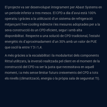
El projecte va ser desenvolupat íntegrament per Abast Systems en
un període inferior a tres mesos. El CPD a dia d’avui està 100%
operatiu i gràcies a la utilització d’un sistema de refrigeració
mitjançant free-cooling indirecte i les mesures adoptades per a la
seva construcció és un CPD eficient, segur i amb alta
disponibilitat. Respecte a una solució de CPD tradicional, l’estalvi
energètic és d’aproximadament d’un 30% amb un valor de PUE
que oscil·la entre 1’3 i 1,4.
A més gràcies a la escalabilitat i la modularitat dels components
Rittal utilitzats, la inversió realitzada pel client en el moment de la
construcció del CPD va ser la justa que necessitava en aquell
moment, i a més sense limitar futurs creixements del CPD a tots
els nivells (climatització, energia o la pròpia sala de seguretat TI).