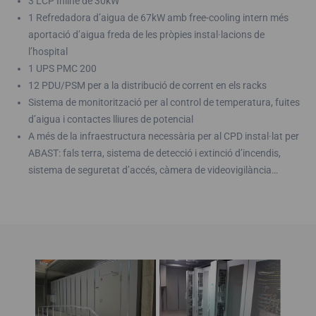
3 LCP Inline de 30kW
1 Refredadora d’aigua de 67kW amb free-cooling intern més
aportació d’aigua freda de les pròpies instal·lacions de
l’hospital
1 UPS PMC 200
12 PDU/PSM per a la distribució de corrent en els racks
Sistema de monitorització per al control de temperatura, fuites
d’aigua i contactes lliures de potencial
A més de la infraestructura necessària per al CPD instal·lat per
ABAST: fals terra, sistema de detecció i extinció d’incendis,
sistema de seguretat d’accés, càmera de videovigilància…