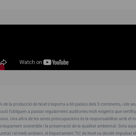
 de la producció de Noel s’exporta a 60 països dels 5 continents, i els 
bució l’obliguen a passar regularment auditories molt exigents que certifiqu
sos. Una altra de les seves preocupacions és la responsabilitat amb el 
olupament sostenible i la preservació de la qualitat ambiental. Sota aq
uretat i el medi ambient, el Departament TIC de Noel va decidir impulsar el