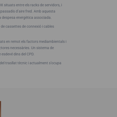
 situats entre els racks de servidors, i
l passadís d’aire fred. Amb aquesta
 la despesa energètica associada.
ó de cassettes de connexió i cables
ats en remot els factors mediambientals i
rectores necessàries. Un sistema de
e esdevé dins del CPD.
del trasllat tècnic i actualment s’ocupa