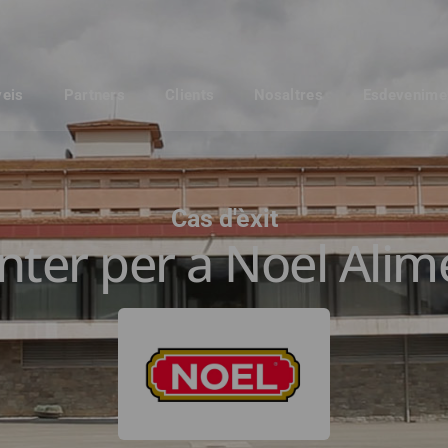
veis
Partners
Clients
Nosaltres
Esdevenime
Cas d'èxit
ter per a Noel Alime