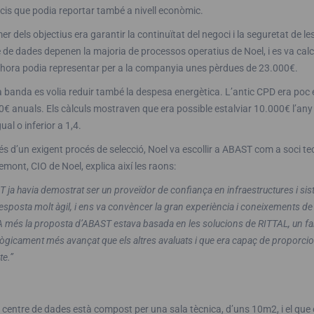
cis que podia reportar també a nivell econòmic.
mer dels objectius era garantir la continuïtat del negoci i la seguretat de 
 de dades depenen la majoria de processos operatius de Noel, i es va calc
 hora podia representar per a la companyia unes pèrdues de 23.000€.
a banda es volia reduir també la despesa energètica. L’antic CPD era poc 
€ anuals. Els càlculs mostraven que era possible estalviar 10.000€ l’any
ual o inferior a 1,4.
s d’un exigent procés de selecció, Noel va escollir a ABAST com a soci te
mont, CIO de Noel, explica així les raons:
 ja havia demostrat ser un proveïdor de confiança en infraestructures i s
resposta molt àgil, i ens va convèncer la gran experiència i coneixements de
 més la proposta d’ABAST estava basada en les solucions de RITTAL, un fa
ògicament més avançat que els altres avaluats i que era capaç de proporcion
te.”
 centre de dades està compost per una sala tècnica, d’uns 10m2, i el que 