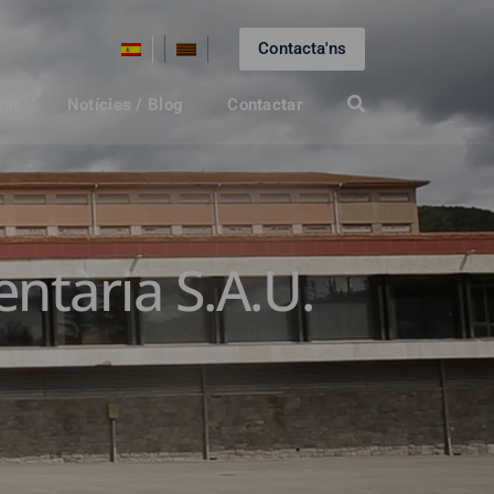
Contacta'ns
nts
Notícies / Blog
Contactar
ntària S.A.U.