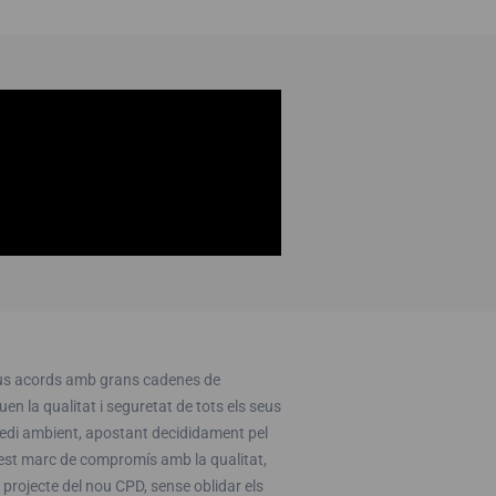
seus acords amb grans cadenes de
en la qualitat i seguretat de tots els seus
medi ambient, apostant decididament pel
uest marc de compromís amb la qualitat,
 projecte del nou CPD, sense oblidar els