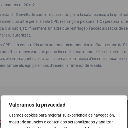
oximadament 20 m2.
 establir 3 nivells de control d’accés. Un per a la sala tècnica, a la qual
iment; un altre per a la sala CPD, restringit a personal TIC i personal que h
ica o al cablejat; i finalment, un altre que restringeix l’accés als racks de
al TIC autoritzat.
a CPD està construïda amb un tancament modular ignífug i estanc de Rittal
 possibles danys causats per un incendi o una inundació en l’exterior, i of
ica, electromagnètica, etc. Un sistema de protecció d’incendis basat en 
eix també als equips en cas d’incendi a l’interior de la sala.
Valoramos tu privacidad
Usamos cookies para mejorar su experiencia de navegación,
mostrarle anuncios o contenidos personalizados y analizar