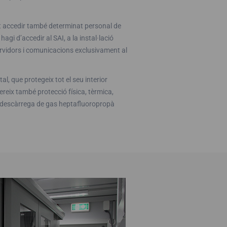
 pot accedir també determinat personal de
agi d’accedir al SAI, a la instal·lació
 servidors i comunicacions exclusivament al
, que protegeix tot el seu interior
ereix també protecció física, tèrmica,
la descàrrega de gas heptafluoropropà