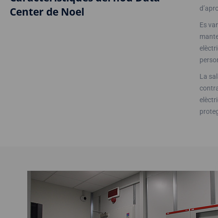
d’apr
Center de Noel
Es van
manten
elèctr
person
La sal
contra
elèctr
proteg