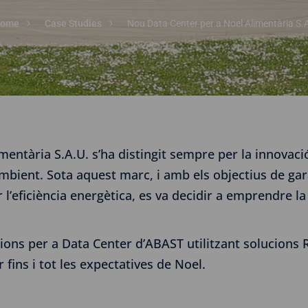
ome
Case Studies
Nou Data Center per a Noel Alimentària S.
imentària S.A.U. s’ha distingit sempre per la innovac
bient. Sota aquest marc, i amb els objectius de gara
r l’eficiència energètica, es va decidir a emprendre l
ons per a Data Center d’ABAST utilitzant solucions Rit
fins i tot les expectatives de Noel.