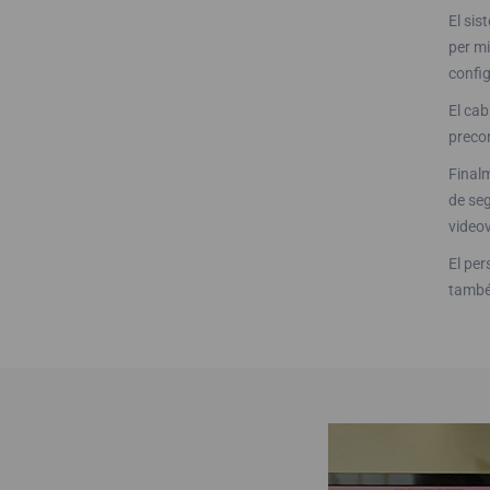
El sis
per mi
config
El cab
precon
Finalm
de seg
videov
El per
també 