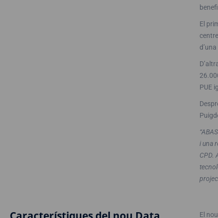
benefi
El pri
centre
d’una
D’altr
26.000
PUE ig
Despré
Puigde
“ABAST
i una 
CPD. A
tecnol
projec
Característiques del nou Data
El nou