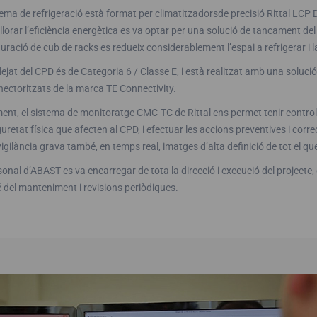
tema de refrigeració està format per climatitzadorsde precisió Rittal LCP DX
llorar l’eficiència energètica es va optar per una solució de tancament de
uració de cub de racks es redueix considerablement l’espai a refrigerar i
lejat del CPD és de Categoria 6 / Classe E, i està realitzat amb una soluci
ectoritzats de la marca TE Connectivity.
ent, el sistema de monitoratge CMC-TC de Rittal ens permet tenir control
uretat física que afecten al CPD, i efectuar les accions preventives i cor
igilància grava també, en temps real, imatges d’alta definició de tot el qu
sonal d’ABAST es va encarregar de tota la direcció i execució del projecte, 
del manteniment i revisions periòdiques.