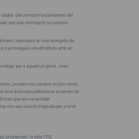
les dades. Del correcte funcionament del
ular que una interrupció no prevista
eficient i suposava un cost energètic de
 si s’aconseguia una eficiència amb un
cnològic per a aquest projecte. Joan
istemes, prestant-nos sempre un bon servei
 la seva àrea especialitzada en projectes de
bricant que ens va semblar
ar-nos una solució integrada per a tot el
és, pròpiament, la sala CPD,