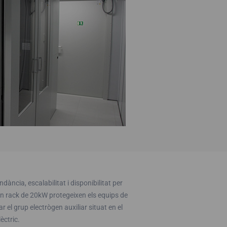
dància, escalabilitat i disponibilitat per
en rack de 20kW protegeixen els equips de
el grup electrògen auxiliar situat en el
èctric.