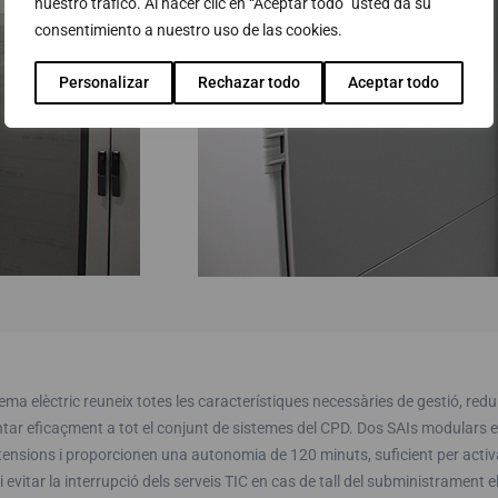
nuestro tráfico. Al hacer clic en “Aceptar todo” usted da su
consentimiento a nuestro uso de las cookies.
Personalizar
Rechazar todo
Aceptar todo
tema elèctric reuneix totes les característiques necessàries de gestió, redun
tar eficaçment a tot el conjunt de sistemes del CPD. Dos SAIs modulars 
ensions i proporcionen una autonomia de 120 minuts, suficient per activar 
 i evitar la interrupció dels serveis TIC en cas de tall del subministrament el