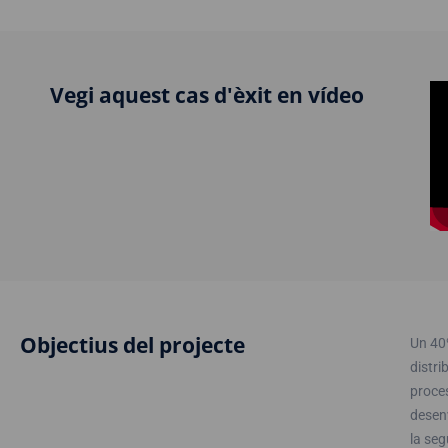
Vegi aquest cas d'èxit en vídeo
Objectius del projecte
Un 40%
distri
proces
desenv
la seg