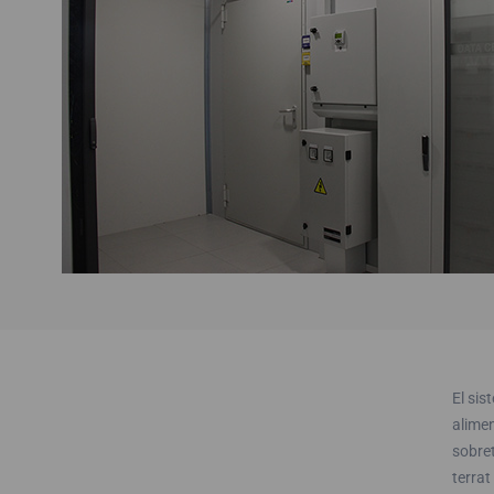
El sis
alimen
sobret
terrat