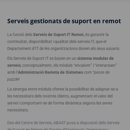
Serveis gestionats de suport en remot
La funció dels
Serveis de Suport IT Remot,
és garantir la
continuïtat, disponibilitat i qualitat dels serveis IT, que el
Departament d’IT de les organitzacions donen als seus usuaris.
Els Serveis de Suport IT es basen en un
sistema modular de
serveis
; conceptualment, els mòduls “
encaixen
” i “
interactuen
”
amb l’
Administració Remota de Sistemes
com “
peces de
puzzle
!
La sinergia entre mòduls ofereix la possibilitat de adaptar-se a
les necessitats dels nostres clients, augmentant el valor del
servei i comportant-se de forma dinàmica segons les seves
necessitats.
Des del Centre de Serveis, ABAST posa a disposició dels Serveis
de Suport en Remot els Equips d’Explotació, Operacions i