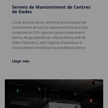
Serveis de Manteniment de Centres
de Dades
L’Àrea de Data Center, ofereix la gestió integral del
manteniment de tots els sistemes d’instal·lació que
composen un CPD. Aportem grans coneixements
tècnics, llarga experiència i relació directa amb els
millors fabricants, amb l’objectiu d’optimitzar el
funcionament i minimitzar les possibilitats d’error.
Llegir més