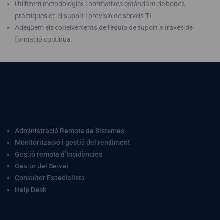
Utilitzem metodologies i normatives estàndard de bones
pràctiques en el suport i provisió de serveis TI.
Adeqüem els coneixements de l’equip de suport a través de
formació contínua.
Serveis modulars
d'administració,
monitoratge i suport
Administració Remota de Sistemes
Monitorització i gestió del rendiment
Gestió remota d’Incidències
Gestor del Servei
Consultor Especialista
Help Desk