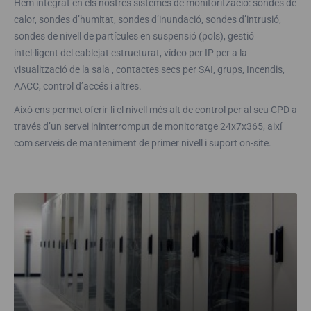
Hem integrat en els nostres sistemes de monitorització: sondes de
calor, sondes d’humitat, sondes d’inundació, sondes d’intrusió,
sondes de nivell de partícules en suspensió (pols), gestió
intel·ligent del cablejat estructurat, vídeo per IP per a la
visualització de la sala , contactes secs per SAI, grups, Incendis,
AACC, control d’accés i altres.
Això ens permet oferir-li el nivell més alt de control per al seu CPD a
través d’un servei ininterromput de monitoratge 24x7x365, així
com serveis de manteniment de primer nivell i suport on-site.