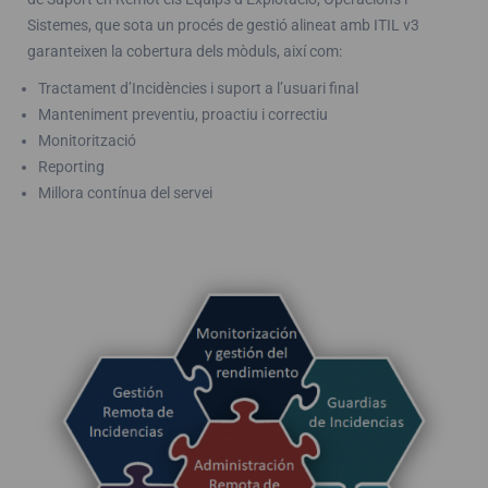
Sistemes, que sota un procés de gestió alineat amb ITIL v3
garanteixen la cobertura dels mòduls, així com:
Tractament d’Incidències i suport a l’usuari final
Manteniment preventiu, proactiu i correctiu
Monitorització
Reporting
Millora contínua del servei