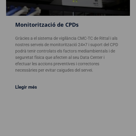
Monitorització de CPDs
Gràcies a el sistema de vigilància CMC-TC de Rittal i als
nostres serveis de monitorització 24×7 i suport del CPD
podrà tenir controlats els factors mediambientals i de
seguretat física que afecten al seu Data Center i
efectuar les accions preventives i correctores
necessàries per evitar caigudes del servei.
Llegir més