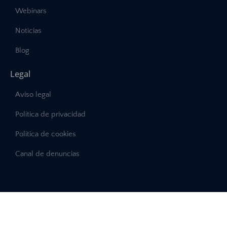
Webinars
Noticias
Blog
Legal
Aviso legal
Política de privacidad
Política de cookies
Canal de denuncias
©2025 – Abast, Todos los derechos reservados
Desarrollo:
INTERDIGITAL.es