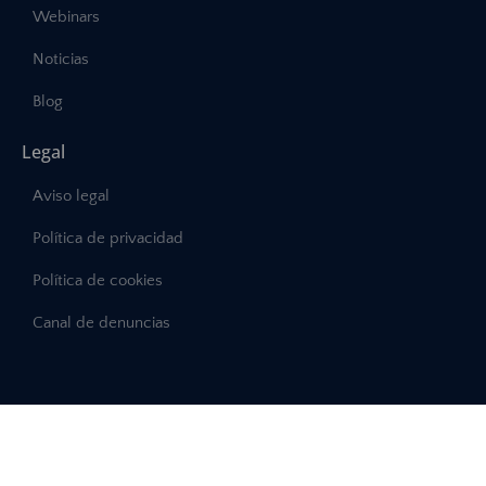
Webinars
Noticias
Blog
Legal
Aviso legal
Política de privacidad
Política de cookies
Canal de denuncias
©2025 – Abast, Todos los derechos reservados
Desarrollo:
INTERDIGITAL.es