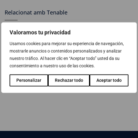
Relacionat amb Tenable
ABAST tanca un acord amb Tenable i Trend Micro per
Valoramos tu privacidad
a la millora dels Serveis de l'oficina tècnica de
Usamos cookies para mejorar su experiencia de navegación,
seguretat (CYBALL) a centres hospitalaris
mostrarle anuncios o contenidos personalizados y analizar
nuestro tráfico. Al hacer clic en “Aceptar todo” usted da su
Noves aliances de l'àrea de Ciberseguretat d'ABAST
consentimiento a nuestro uso de las cookies.
Tenable
Personalizar
Rechazar todo
Aceptar todo
Ciberseguretat