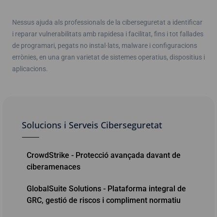
Nessus ajuda als professionals de la ciberseguretat a identificar
i reparar vulnerabilitats amb rapidesa i facilitat, fins i tot fallades
de programari, pegats no instal·lats, malware i configuracions
errònies, en una gran varietat de sistemes operatius, dispositius i
aplicacions.
Solucions i Serveis Ciberseguretat
CrowdStrike - Protecció avançada davant de
ciberamenaces
GlobalSuite Solutions - Plataforma integral de
GRC, gestió de riscos i compliment normatiu