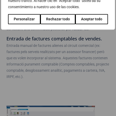
nuestro tráfico. Al hacer clic en “Aceptar todo” usted da su
factura. El segon és partir d’un procés de facturació automàtica,
consentimiento a nuestro uso de las cookies.
el qual genera les factures segons les condicions existents en els
albarans, (creant una factura per albarà, o agrupant els
Personalizar
Rechazar todo
Aceptar todo
albarans similars, o agrupant albarans i devolucions, etc.),
sol·licitant una confirmació posterior per validar-les.
Entrada de factures comptables de vendes.
Entrada manual de factures alienes al circuit comercial (ex:
factures pels serveis realitzats per un assessor financer) però
que es volen incorporar al sistema. Aquestes factures contenen
informació purament comptable (Comptes comptables, projecte
comptable, desglossament analític, pagaments a cartera, IVA,
IRPF, etc.).