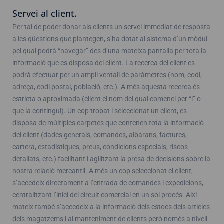
Servei al client.
Per tal de poder donar als clients un servei immediat de resposta
a les qüestions que plantegen, s’ha dotat al sistema d’un mòdul
pel qual podrà “navegar” des d’una mateixa pantalla per tota la
informació que es disposa del client. La recerca del client es
podrà efectuar per un ampli ventall de paràmetres (nom, codi,
adreça, codi postal, població, etc.). A més aquesta recerca és
estricta o aproximada (client el nom del qual comenci per “i” o
que la contingui). Un cop trobat i seleccionat un client, es
disposa de múltiples carpetes que contenen tota la informació
del client (dades generals, comandes, albarans, factures,
cartera, estadístiques, preus, condicions especials, riscos
detallats, etc.) facilitant i agilitzant la presa de decisions sobre la
nostra relació mercantil. A més un cop seleccionat el client,
s’accedeix directament a l’entrada de comandes i expedicions,
centralitzant l’inici del circuit comercial en un sol procés. Així
mateix també s’accedeix a la informació dels estocs dels articles
dels magatzems i al manteniment de clients però només a nivell