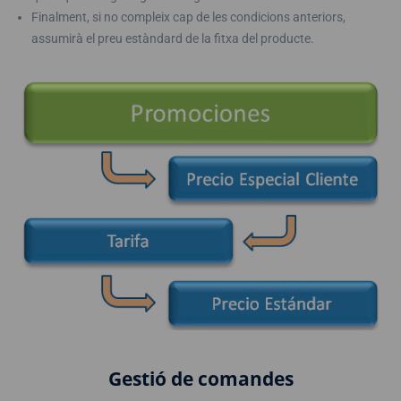
Finalment, si no compleix cap de les condicions anteriors,
assumirà el preu estàndard de la fitxa del producte.
Gestió de comandes