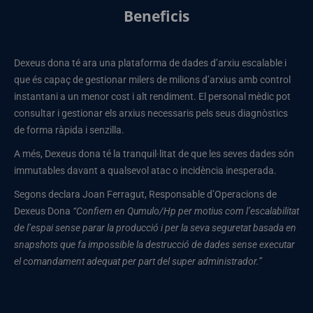
Beneficis
Dexeus dona té ara una plataforma de dades d’arxiu escalable i
que és capaç de gestionar milers de milions d’arxius amb control
instantani a un menor cost i alt rendiment. El personal mèdic pot
consultar i gestionar els arxius necessaris pels seus diagnòstics
de forma ràpida i senzilla.
A més, Dexeus dona té la tranquil·litat de que les seves dades són
immutables davant a qualsevol atac o incidència inesperada.
Segons declara Joan Ferragut, Responsable d’Operacions de
Dexeus Dona
“Confiem en Qumulo/Hp per motius com l’escalabilitat
de l’espai sense parar la producció i per la seva seguretat basada en
snapshots que fa impossible la destrucció de dades sense executar
el comandament adequat per part del super administrador.”