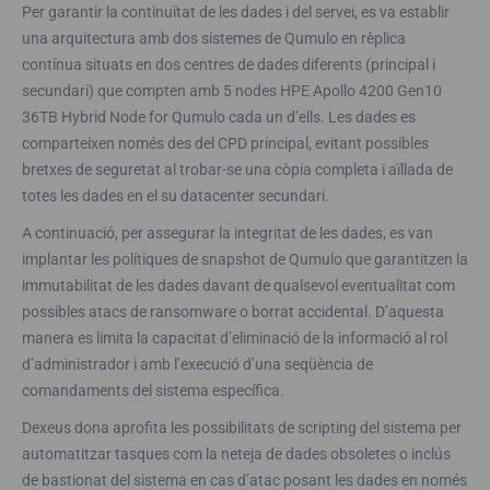
Per garantir la continuïtat de les dades i del servei, es va establir
una arquitectura amb dos sistemes de Qumulo en rèplica
contínua situats en dos centres de dades diferents (principal i
secundari) que compten amb 5 nodes HPE Apollo 4200 Gen10
36TB Hybrid Node for Qumulo cada un d’ells. Les dades es
comparteixen només des del CPD principal, evitant possibles
bretxes de seguretat al trobar-se una còpia completa i aïllada de
totes les dades en el su datacenter secundari.
A continuació, per assegurar la integritat de les dades, es van
implantar les polítiques de snapshot de Qumulo que garantitzen la
immutabilitat de les dades davant de qualsevol eventualitat com
possibles atacs de ransomware o borrat accidental. D’aquesta
manera es limita la capacitat d’eliminació de la informació al rol
d’administrador i amb l’execució d’una seqüència de
comandaments del sistema específica.
Dexeus dona aprofita les possibilitats de scripting del sistema per
automatitzar tasques com la neteja de dades obsoletes o inclús
de bastionat del sistema en cas d’atac posant les dades en només