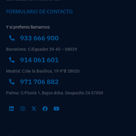
FORMULARIO DE CONTACTO
Y si prefieres llamarnos:
933 666 900
Barcelona: C/Equador 39-45 – 08029
914 061 601
Madrid: C/de la Basílica, 19 9ºB 28020
971 706 882
Palma: C/Fluvià 1, Bajos dcha. Despacho 24 07009