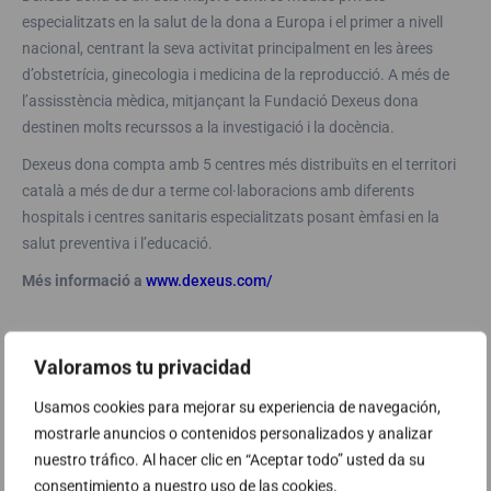
especialitzats en la salut de la dona a Europa i el primer a nivell
nacional, centrant la seva activitat principalment en les àrees
d’obstetrícia, ginecologia i medicina de la reproducció. A més de
l’assisstència mèdica, mitjançant la Fundació Dexeus dona
destinen molts recurssos a la investigació i la docència.
Dexeus dona compta amb 5 centres més distribuïts en el territori
català a més de dur a terme col·laboracions amb diferents
hospitals i centres sanitaris especialitzats posant èmfasi en la
salut preventiva i l’educació.
Més informació a
www.dexeus.com/
Valoramos tu privacidad
Usamos cookies para mejorar su experiencia de navegación,
mostrarle anuncios o contenidos personalizados y analizar
nuestro tráfico. Al hacer clic en “Aceptar todo” usted da su
consentimiento a nuestro uso de las cookies.