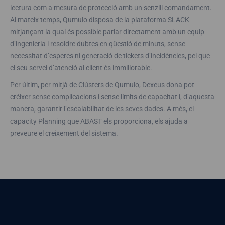
lectura com a mesura de protecció amb un senzill comandament.
Al mateix temps, Qumulo disposa de la plataforma SLACK
mitjançant la qual és possible parlar directament amb un equip
d’ingenieria i resoldre dubtes en qüestió de minuts, sense
necessitat d’esperes ni generació de tickets d’incidències, pel que
el seu servei d’atenció al client és immillorable.
Per últim, per mitjà de Clústers de Qumulo, Dexeus dona pot
créixer sense complicacions i sense límits de capacitat i, d’aquesta
manera, garantir l’escalabilitat de les seves dades. A més, el
capacity Planning que ABAST els proporciona, els ajuda a
preveure el creixement del sistema.