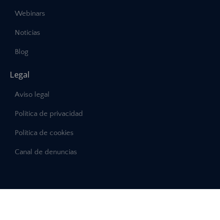
Webinars
Noticias
Blog
Legal
Aviso legal
Política de privacidad
Política de cookies
Canal de denuncias
©2025 – Abast, Todos los derechos reservados
Desarrollo:
INTERDIGITAL.es