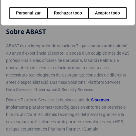
Personalizar
Rechazar todo
Aceptar todo
Sobre ABAST
ABAST és un integrador de solucions TI que compta amb gairebé
40 anys d’experiència al sector i disposa d’un equip de més de 425
professionals a les oficines de Barcelona, ​​Madrid i Palma. La
nostra oferta de serveis i solucions dona resposta a les
necessitats tecnològiques de les organitzacions des de diferents
àrees d’especialització: Business Solutions, Platform Services,
Data Services i Governance & Security Services.
Dins de Platform Services, la business unit de
Sistemes
implementa plataformes tecnològiques en entorns on-premise o
híbrids utilitzant les últimes tecnologies del mercat i gràcies a la
seva capacitació i aliances amb partners tecnològics com HPE,
del que actualment és Platinum Partner, i Qumulo.