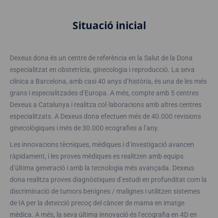
Situació inicial
Dexeus dona és un centre de referència en la Salut de la Dona
especialitzat en obstetrícia, ginecologia i reproducció. La seva
clínica a Barcelona, amb casi 40 anys d’història, és una de les més
grans i especialitzades d’Europa. A més, compte amb 5 centres
Dexeus a Catalunya i realitza col·laboracions amb altres centres
especialitzats. A Dexeus dona efectuen més de 40.000 revisions
ginecològiques i més de 30.000 ecografies a l’any.
Les innovacions tècniques, mèdiques i d’investigació avancen
ràpidament, i les proves mèdiques es realitzen amb equips
d’última generació i amb la tecnologia més avançada. Dexeus
dona realitza proves diagnòstiques d’estudi en profunditat com la
discriminació de tumors benignes / malignes i utilitzen sistemes
de IA per la detecció precoç del càncer de mama en imatge
mèdica. A més, la seva última innovació és l’ecografia en 4D en