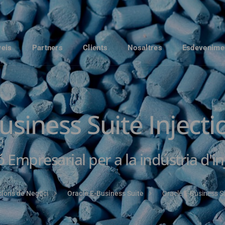
veis
Partners
Clients
Nosaltres
Esdevenime
usiness Suite Injecti
 Empresarial per a la indústria d'in
cions de Negoci
Oracle E-Business Suite
Oracle E-Business Su