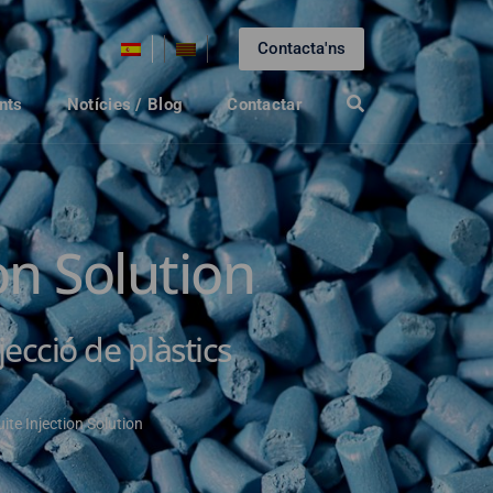
Contacta'ns
nts
Notícies / Blog
Contactar
on Solution
jecció de plàstics
ite Injection Solution