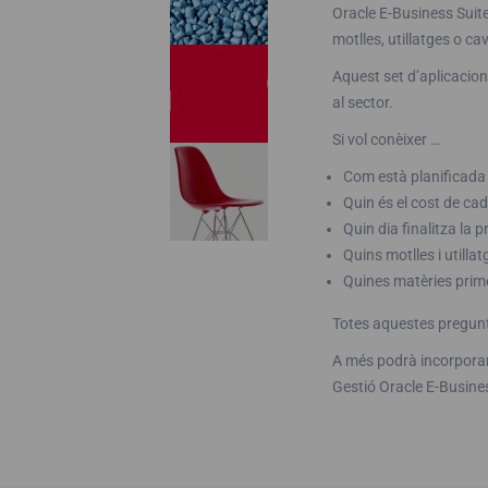
Oracle E-Business Suit
motlles, utillatges o ca
Aquest set d’aplicacion
al sector.
Si vol conèixer …
Com està planificada l
Quin és el cost de ca
Quin dia finalitza la 
Quins motlles i utill
Quines matèries prim
Totes aquestes pregunte
A més podrà incorporar 
Gestió Oracle E-Busines