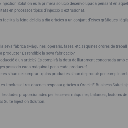
e Injection Solution és la primera solució desenvolupada pensant en aque
vitats en processos típics d’injecció o extrusionat.
s facilita la feina del dia a dia gràcies a un conjunt d’eines gràfiques i 
a seva fàbrica (Màquines, operaris, fases, etc.) i quines ordres de treball
da producte? És rendible la seva fabricació?
producció d’un article? Es complirà la data de lliurament concertada amb el
atges posseeix cada màquina i per a cada producte?
eres s’han de comprar i quins productes s’han de produir per complir a
s i moltes altres obtenen resposta gràcies a Oracle E-Business Suite Inje
les dades proporcionades per les seves màquines, balances, lectores de c
s Suite Injection Solution.