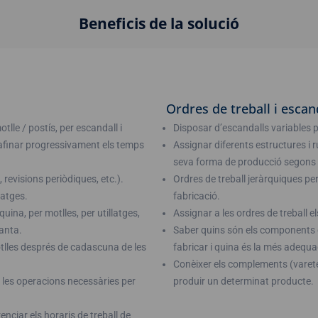
Beneficis de la solució
Ordres de treball i escan
tlle / postís, per escandall i
Disposar d’escandalls variables per
 afinar progressivament els temps
Assignar diferents estructures i r
seva forma de producció segons la
revisions periòdiques, etc.).
Ordres de treball jeràrquiques pe
latges.
fabricació.
ina, per motlles, per utillatges,
Assignar a les ordres de treball 
lanta.
Saber quins són els components d
otlles després de cadascuna de les
fabricar i quina és la més adeq
Conèixer els complements (varetes,
 les operacions necessàries per
produir un determinat producte.
enciar els horaris de treball de