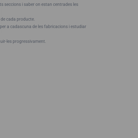
nts seccions i saber on estan centrades les
s de cada producte.
per a cadascuna de les fabricacions i estudiar
uir-les progressivament.