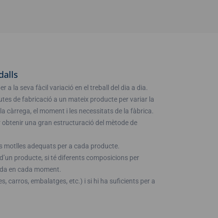
dalls
 a la seva fàcil variació en el treball del dia a dia.
utes de fabricació a un mateix producte per variar la
 càrrega, el moment i les necessitats de la fàbrica.
r obtenir una gran estructuració del mètode de
els motlles adequats per a cada producte.
’un producte, si té diferents composicions per
uada en cada moment.
 carros, embalatges, etc.) i si hi ha suficients per a