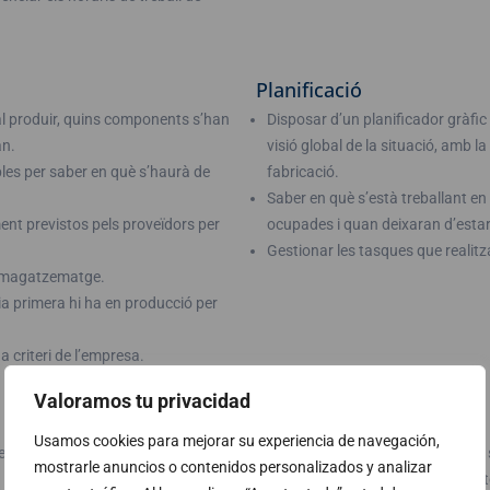
Planificació
al produir, quins components s’han
Disposar d’un planificador gràfic
an.
visió global de la situació, amb la
bles per saber en què s’haurà de
fabricació.
Saber en què s’està treballant e
ent previstos pels proveïdors per
ocupades i quan deixaran d’estar
Gestionar les tasques que realitz
emmagatzematge.
a primera hi ha en producció per
 criteri de l’empresa.
Valoramos tu privacidad
Despeses
Usamos cookies para mejorar su experiencia de navegación,
per saber la qualitat de producció a
Saber què costa cada producte i s
mostrarle anuncios o contenidos personalizados y analizar
Assignar adequadament els costo