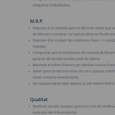
màquines i treballadors.
M.R.P.
Disposar d’un sistema que col·labori en saber què c
de fabricar o comprar i en quines dates es finalitzar
Disposar d’un conjunt de condicions fixes i / o varia
treballar.
Comprovar que es compleixen els terminis de lliuram
garantir els acords assolits amb els clients.
Mantenir el mínim d’estocs per eliminar costos d’
Saber quins productes estan en curs i quanta matèri
evitar compres innecessàries.
Ser capaços de produir segons un pla mestre definit a
Qualitat
Realitzar estudis, assajos i proves a tots els nivells 
cada pas del cicle productiu.