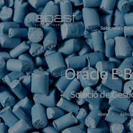
Solucions i Ser
Oracle E-B
Solució de Gestió
Home
Aplica