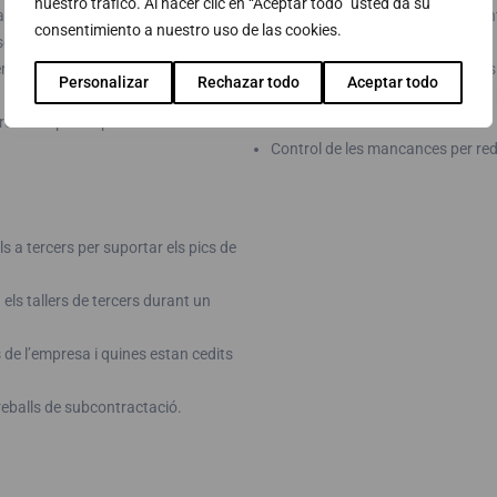
nuestro tráfico. Al hacer clic en “Aceptar todo” usted da su
at.
Separar els costos per les difere
consentimiento a nuestro uso de las cookies.
eguir treballant amb ells.
desviacions.
 acotar i localitzar fàcilment els
Conèixer els costos teòrics i real
Personalizar
Rechazar todo
Aceptar todo
Portar un seguiment dels costos 
producte per disposar fàcilment de
fàcilment les desviacions.
Control de les mancances per red
lls a tercers per suportar els pics de
 els tallers de tercers durant un
 de l’empresa i quines estan cedits
treballs de subcontractació.