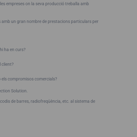
lles empreses on la seva producció treballa amb
àgils amb un gran nombre de prestacions particulars per
 hi ha en curs?
 client?
mb els compromisos comercials?
ction Solution.
odis de barres, radiofreqüència, etc. al sistema de