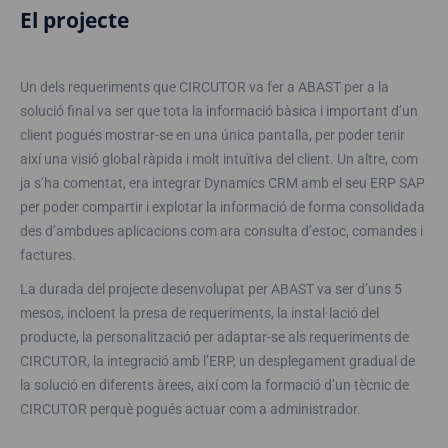
El projecte
Un dels requeriments que CIRCUTOR va fer a ABAST per a la
solució final va ser que tota la informació bàsica i important d’un
client pogués mostrar-se en una única pantalla, per poder tenir
així una visió global ràpida i molt intuïtiva del client. Un altre, com
ja s’ha comentat, era integrar Dynamics CRM amb el seu ERP SAP
per poder compartir i explotar la informació de forma consolidada
des d’ambdues aplicacions com ara consulta d’estoc, comandes i
factures.
La durada del projecte desenvolupat per ABAST va ser d’uns 5
mesos, incloent la presa de requeriments, la instal·lació del
producte, la personalització per adaptar-se als requeriments de
CIRCUTOR, la integració amb l’ERP, un desplegament gradual de
la solució en diferents àrees, així com la formació d’un tècnic de
CIRCUTOR perquè pogués actuar com a administrador.