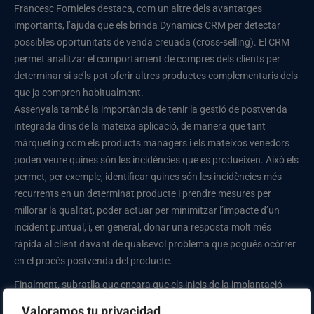
Francesc Fornieles destaca, com un altre dels avantatges
importants, l’ajuda que els brinda Dynamics CRM per detectar
possibles oportunitats de venda creuada (cross-selling). El CRM
permet analitzar el comportament de compres dels clients per
determinar si se’ls pot oferir altres productes complementaris dels
que ja compren habitualment.
Assenyala també la importància de tenir la gestió de postvenda
integrada dins de la mateixa aplicació, de manera que tant
màrqueting com els products managers i els mateixos venedors
poden veure quines són les incidències que es produeixen. Això els
permet, per exemple, identificar quines són les incidències més
recurrents en un determinat producte i prendre mesures per
millorar la qualitat, poder actuar per minimitzar l’impacte d’un
incident puntual, i, en general, donar una resposta molt més
ràpida al client davant de qualsevol problema que pogués ocórrer
en el procés postvenda del producte.
Finalment, subratlla que encara que els inicis de la implantació
d’una solució CRM solen ser una mica durs, per l’habitual
Valoramos tu privacidad