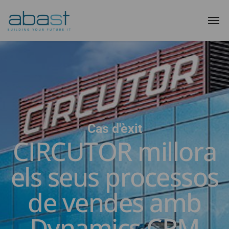
Cas d'èxit
CIRCUTOR millora
els seus processos
de vendes amb
Dynamics CRM