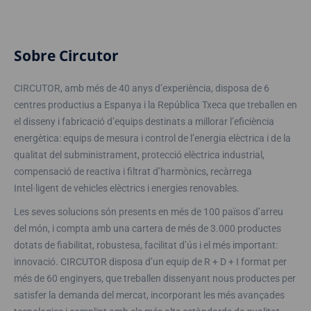
Sobre Circutor
CIRCUTOR, amb més de 40 anys d’experiència, disposa de 6
centres productius a Espanya i la República Txeca que treballen en
el disseny i fabricació d’equips destinats a millorar l’eficiència
energètica: equips de mesura i control de l’energia elèctrica i de la
qualitat del subministrament, protecció elèctrica industrial,
compensació de reactiva i filtrat d’harmònics, recàrrega
Intel·ligent de vehicles elèctrics i energies renovables.
Les seves solucions són presents en més de 100 països d’arreu
del món, i compta amb una cartera de més de 3.000 productes
dotats de fiabilitat, robustesa, facilitat d’ús i el més important:
innovació. CIRCUTOR disposa d’un equip de R + D + I format per
més de 60 enginyers, que treballen dissenyant nous productes per
satisfer la demanda del mercat, incorporant les més avançades