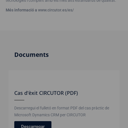
tecnologies i complint amb els més alts estàndards de qualitat.
Més informació a
www.circutor.es/es/
Documents
Cas d'èxit CIRCUTOR (PDF)
Descarregui el fulletó en format PDF del cas pràctic de
Microsoft Dynamics CRM per CIRCUTOR
Descarregar