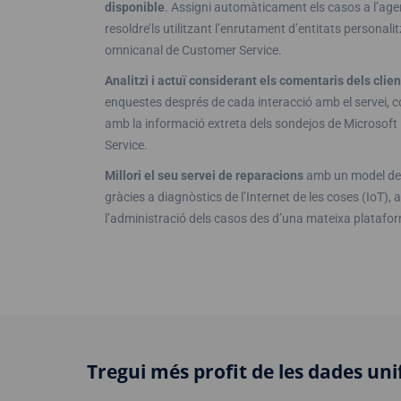
disponible
. Assigni automàticament els casos a l’age
resoldre’ls utilitzant l’enrutament d’entitats personalit
omnicanal de Customer Service.
Analitzi i actuï considerant els comentaris dels clien
enquestes després de cada interacció amb el servei, c
amb la informació extreta dels sondejos de Microsoft
Service.
Millori el seu servei de reparacions
amb un model de s
gràcies a diagnòstics de l’Internet de les coses (IoT), 
l’administració dels casos des d’una mateixa platafo
Tregui més profit de les dades uni