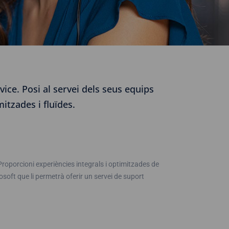
ice. Posi al servei dels seus equips
itzades i fluïdes.
 Proporcioni experiències integrals i optimitzades de
osoft que li permetrà oferir un servei de suport