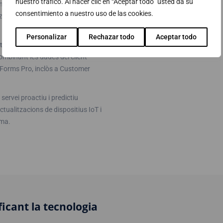
nuestro tráfico. Al hacer clic en “Aceptar todo” usted da su
nt amb millor preparació per
consentimiento a nuestro uso de las cookies.
zat, integrat en les funcionalitats
Personalizar
Rechazar todo
Aceptar todo
ts
enviats mitjançant les
ombinant les dades del client
 Forms Pro, inclòs a Customer
ervei proactiu i predictiu
actualitzacions de dispositius IoT i
rma.
ficant la tecnologia