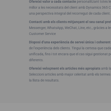
Ofereixi valor a cada contacte
personalitzant totes le
millor a les necessitats del client amb Dynamics 365 C
una perspectiva integral del recorregut de cada client.
Contacti amb els clients mitjançant el seu canal pref
Messenger, WhatsApp, WeChat, Line, etc., gràcies a le
Customer Service
Disposi d’una experiència de servei única i coherent
de l’experiència dels clients. Tingui la certesa que cad
unificada, fins i tot encara que el cas sigui gestionat
diferents.
Ofereixi veloçment els articles més apropiats
amb la 
Seleccioni articles amb major celeritat amb els termes
la llista de resultats.