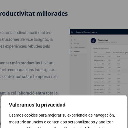
productivitat millorades
ció amb el client analitzant les
 Customer Service Insights, la
i les experiències rebudes pels
per ser més productius
i evitant
Faci recomanacions intel·ligents
ió contextual sobre l’empresa i els
t la col·laboració entre tota la
n la matèria. Utilitzi Microsoft
Valoramos tu privacidad
pidesa sense tenir en compte la
Usamos cookies para mejorar su experiencia de navegación,
mostrarle anuncios o contenidos personalizados y analizar
nal a l’agent més capacitat i