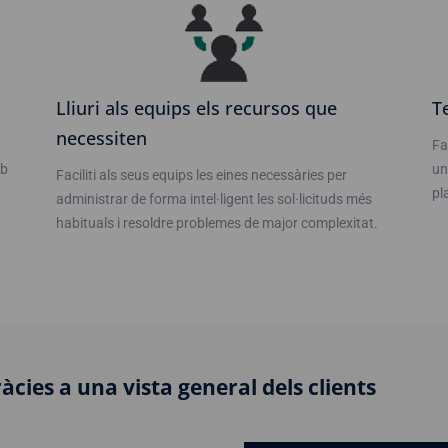
Lliuri als equips els recursos que
T
necessiten
Fa
mb
un
Faciliti als seus equips les eines necessàries per
pl
administrar de forma intel·ligent les sol·licituds més
habituals i resoldre problemes de major complexitat.
àcies a una vista general dels clients