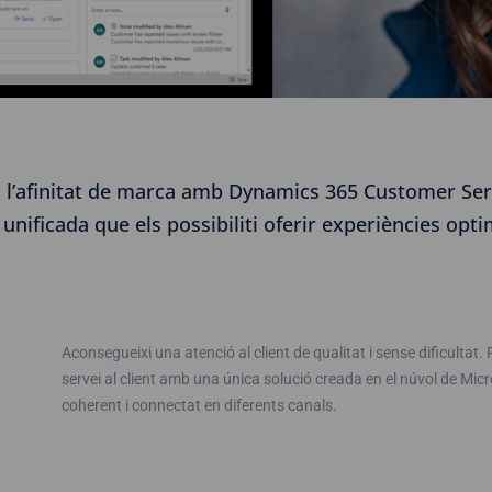
s i l’afinitat de marca amb Dynamics 365 Customer Serv
nificada que els possibiliti oferir experiències optim
Aconsegueixi una atenció al client de qualitat i sense dificultat.
servei al client amb una única solució creada en el núvol de Micr
coherent i connectat en diferents canals.