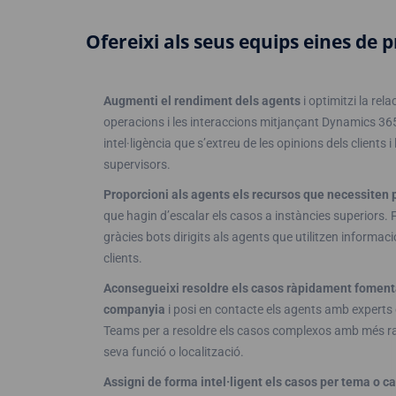
Ofereixi als seus equips eines de 
Augmenti el rendiment dels agents
i optimitzi la rela
operacions i les interaccions mitjançant Dynamics 365
intel·ligència que s’extreu de les opinions dels clients 
supervisors.
Proporcioni als agents els recursos que necessiten 
que hagin d’escalar els casos a instàncies superiors. 
gràcies bots dirigits als agents que utilitzen informac
clients.
Aconsegueixi resoldre els casos ràpidament fomentan
companyia
i posi en contacte els agents amb experts e
Teams per a resoldre els casos complexos amb més ra
seva funció o localització.
Assigni de forma intel·ligent els casos per tema o ca