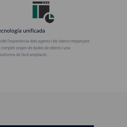
ecnología unificada
ciliti l’experiència dels agents i els clients mitjançant
 complet origen de dades de clients i una
ataforma de fàcil ampliació.