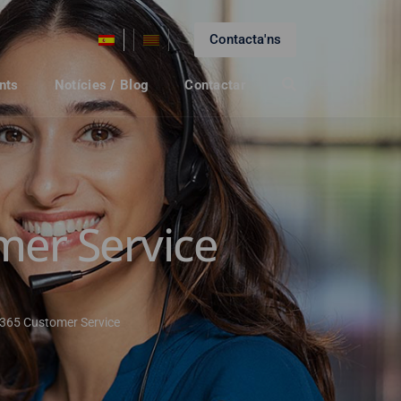
Contacta'ns
nts
Notícies / Blog
Contactar
mer Service
365 Customer Service