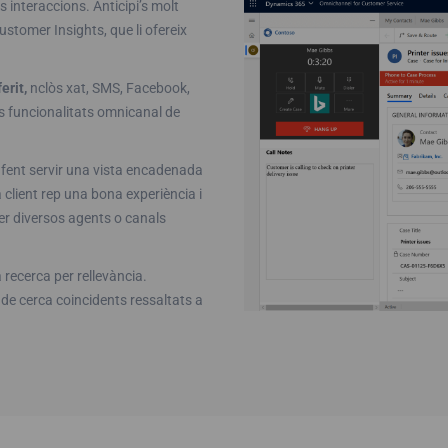
s interaccions. Anticipi’s molt
ustomer Insights, que li ofereix
erit,
nclòs xat, SMS, Facebook,
s funcionalitats omnicanal de
fent servir una vista encadenada
a client rep una bona experiència i
 per diversos agents o canals
recerca per rellevància.
 de cerca coincidents ressaltats a