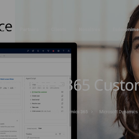
veis
Partners
Clients
Nosaltres
Esdevenime
Dynamics 365 Custo
ions de Negoci
Microsoft Dynamics 365
Microsoft Dynamics 