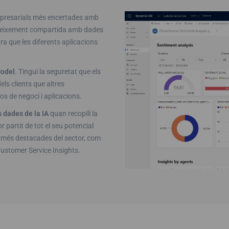
mpresarials més encertades amb
neixement compartida amb dades
a que les diferents aplicacions
Model
. Tingui la seguretat que els
els clients que altres
os de negoci i aplicacions.
 dades de la IA
quan recopili la
 partit de tot el seu potencial
 més destacades del sector, com
Customer Service Insights.