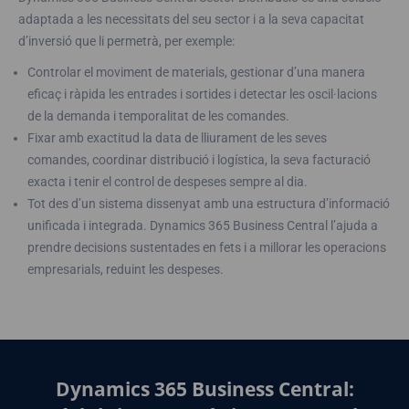
adaptada a les necessitats del seu sector i a la seva capacitat
d’inversió que li permetrà, per exemple:
Controlar el moviment de materials, gestionar d’una manera
eficaç i ràpida les entrades i sortides i detectar les oscil·lacions
de la demanda i temporalitat de les comandes.
Fixar amb exactitud la data de lliurament de les seves
comandes, coordinar distribució i logística, la seva facturació
exacta i tenir el control de despeses sempre al dia.
Tot des d’un sistema dissenyat amb una estructura d’informació
unificada i integrada. Dynamics 365 Business Central l’ajuda a
prendre decisions sustentades en fets i a millorar les operacions
empresarials, reduint les despeses.
Dynamics 365 Business Central: