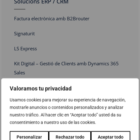
Solucions ERP / CRM
Factura electrònica amb B2Brouter
Signaturit
LS Express
Kit Digital – Gestió de Clients amb Dynamics 365
Sales
Kit Digital – Gestió de Processos empresarials amb
Valoramos tu privacidad
Microsoft Dynamics 365 Business Central o Fenix
Usamos cookies para mejorar su experiencia de navegación,
ERP 3 i Gestió de processos de comptes a pagar
mostrarle anuncios o contenidos personalizados y analizar
amb SCAN_VISIO
nuestro tráfico. Al hacer clic en “Aceptar todo” usted da su
consentimiento a nuestro uso de las cookies.
Programa d’ajudes Kit Digital – Solucions de
Personalizar
Rechazar todo
Aceptar todo
digitalització per a Pimes