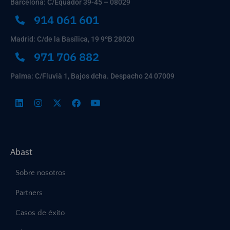
Barcelona: C/Equador 39-45 – 08029
914 061 601
Madrid: C/de la Basílica, 19 9ºB 28020
971 706 882
Palma: C/Fluvià 1, Bajos dcha. Despacho 24 07009
Abast
Sobre nosotros
Partners
Casos de éxito