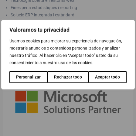
Tecnologia oberta en entorns web
Eines per a estadístiques i reporting
Solució ERP integrada i estàndard
Solució provada i escalable
Valoramos tu privacidad
Marca de prestigi internacional
Usamos cookies para mejorar su experiencia de navegación,
mostrarle anuncios o contenidos personalizados y analizar
nuestro tráfico. Al hacer clic en “Aceptar todo” usted da su
consentimiento a nuestro uso de las cookies.
Personalizar
Rechazar todo
Aceptar todo