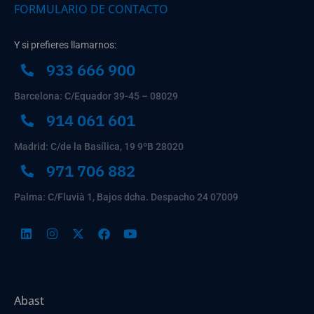
FORMULARIO DE CONTACTO
Y si prefieres llamarnos:
933 666 900
Barcelona: C/Equador 39-45 – 08029
914 061 601
Madrid: C/de la Basílica, 19 9ºB 28020
971 706 882
Palma: C/Fluvià 1, Bajos dcha. Despacho 24 07009
Abast