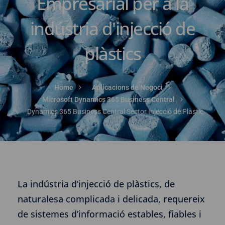
Empresarial per a la
indústria d'injecció de
plàstics
Home
Aplicacions de Negoci
Microsoft Dynamics 365 Business Central
Dynamics 365 Business Central Sector Injecció de Plàstic
La indústria d’injecció de plàstics, de
naturalesa complicada i delicada, requereix
de sistemes d’informació estables, fiables i