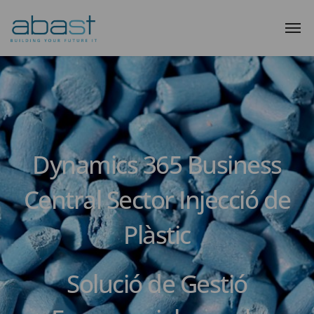
Dynamics 365 Business
Central Sector Injecció de
Plàstic
Solució de Gestió