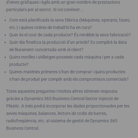
d’eines gràfiques i àgils amb un gran nombre de prestacions
particulars per al sector. Si vol conèixer …
Com està planificada la seva fàbrica (Màquines, operaris, fases,
etc.) i quines ordres de treball hi ha en curs?
Quin és el cost de cada producte? És rendible la seva fabricació?
Quin dia finalitza la producció d’un article? Es complirà la data
de lliurament concertada amb el client?
Quins motlles i utillatges posseeix cada màquina i per a cada
producte?
Quines matèries primeres s’han de comprar i quins productes
s’han de produir per complir amb els compromisos comercials?
Totes aquestes preguntes i moltes altres obtenen resposta
gràcies a Dynamics 365 Business Central Sector Injecció de
Plàstic. A més podrà incorporar les dades proporcionades per les
seves màquines, balances, lectors de codis de barres,
radiofreqüència, etc. al sistema de gestió de Dynamics 365
Business Central.