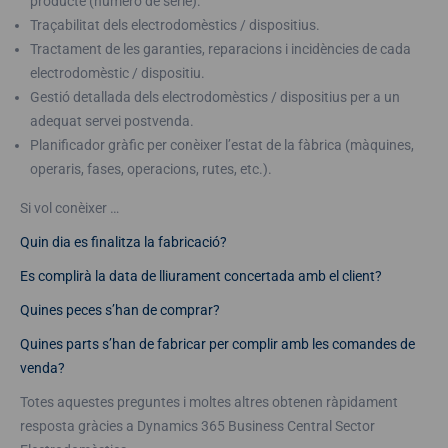
producte (número de sèrie).
Traçabilitat dels electrodomèstics / dispositius.
Tractament de les garanties, reparacions i incidències de cada
electrodomèstic / dispositiu.
Gestió detallada dels electrodomèstics / dispositius per a un
adequat servei postvenda.
Planificador gràfic per conèixer l’estat de la fàbrica (màquines,
operaris, fases, operacions, rutes, etc.).
Si vol conèixer …
Quin dia es finalitza la fabricació?
Es complirà la data de lliurament concertada amb el client?
Quines peces s’han de comprar?
Quines parts s’han de fabricar per complir amb les comandes de
venda?
Totes aquestes preguntes i moltes altres obtenen ràpidament
resposta gràcies a Dynamics 365 Business Central Sector