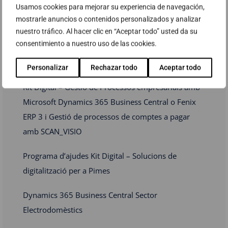
Usamos cookies para mejorar su experiencia de navegación,
mostrarle anuncios o contenidos personalizados y analizar
LS Express
nuestro tráfico. Al hacer clic en “Aceptar todo” usted da su
consentimiento a nuestro uso de las cookies.
Kit Digital – Gestió de Clients amb Dynamics 365
Sales
Personalizar
Rechazar todo
Aceptar todo
Kit Digital – Gestió de Processos empresarials amb
Microsoft Dynamics 365 Business Central o Fenix
ERP 3 i Gestió de processos de comptes a pagar
amb SCAN_VISIO
Programa d’ajudes Kit Digital – Solucions de
digitalització per a Pimes
Dynamics 365 Business Central Sector
Electrodomèstics