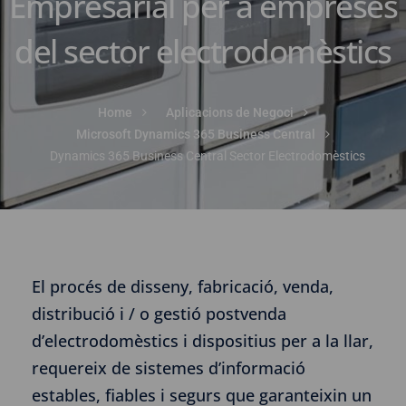
Empresarial per a empreses
del sector electrodomèstics
Home
Aplicacions de Negoci
Microsoft Dynamics 365 Business Central
Dynamics 365 Business Central Sector Electrodomèstics
El procés de disseny, fabricació, venda,
distribució i / o gestió postvenda
d’electrodomèstics i dispositius per a la llar,
requereix de sistemes d’informació
estables, fiables i segurs que garanteixin un