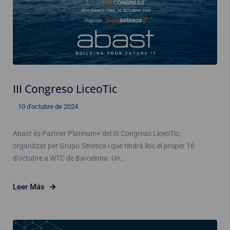
III Congreso LiceoTic
10 d'octubre de 2024
Abast és Partner Platinum+ del III Congreso LiceoTic,
organitzat per Grupo Setesca i que tindrà lloc el proper 16
d'octubre a WTC de Barcelona. Un…
Leer Más