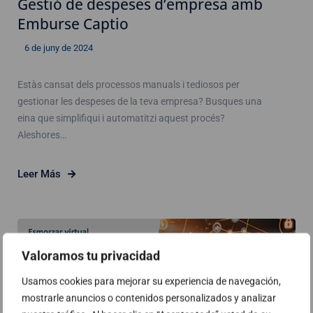
Gestió de despeses d’empresa amb
Emburse Captio
6 de juny de 2024
Estàs cansat dels processos manuals i tediosos per
gestionar les despeses de la teva empresa? Busques una
eina que simplifiqui i automatitzi aquest procés?
Aleshores…
Leer Más
Valoramos tu privacidad
Usamos cookies para mejorar su experiencia de navegación,
mostrarle anuncios o contenidos personalizados y analizar