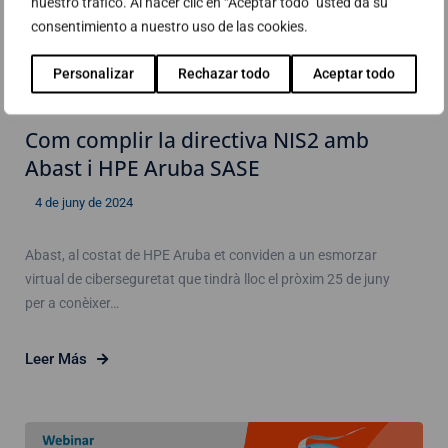
nuestro tráfico. Al hacer clic en “Aceptar todo” usted da su
consentimiento a nuestro uso de las cookies.
Personalizar
Rechazar todo
Aceptar todo
Com complir la directiva NIS2 amb
Abast i HPE Aruba SASE
4 de juny de 2024
Abast, al costat de HPE Aruba et conviden a un esmorzar
virtual de ciberseguretat que tindrà lloc el pròxim 25 de juny
per a conèixer…
Leer Más