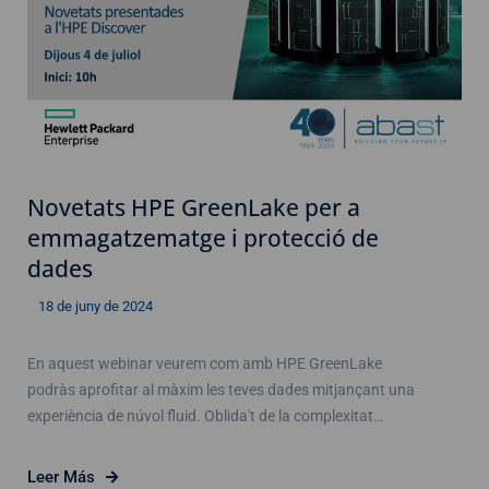
Novetats HPE GreenLake per a
emmagatzematge i protecció de
dades
18 de juny de 2024
En aquest webinar veurem com amb HPE GreenLake
podràs aprofitar al màxim les teves dades mitjançant una
experiència de núvol fluid. Oblida't de la complexitat…
Leer Más