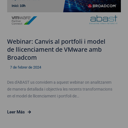
Webinar: Canvis al portfoli i model
de llicenciament de VMware amb
Broadcom
7 de febrer de 2024
Des d'ABAST us convidem a aquest webinar on analitzarem
de manera detallada i objectiva les recents transformacions
en el model de llicenciament i portfoli de…
Leer Más