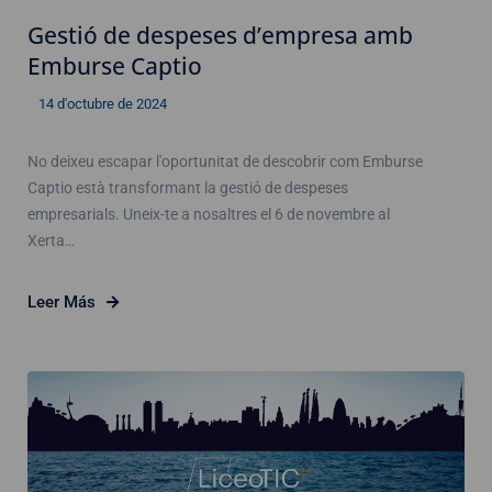
Gestió de despeses d’empresa amb
Emburse Captio
14 d'octubre de 2024
No deixeu escapar l'oportunitat de descobrir com Emburse
Captio està transformant la gestió de despeses
empresarials. Uneix-te a nosaltres el 6 de novembre al
Xerta…
Leer Más