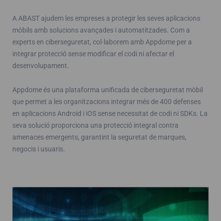
A ABAST ajudem les empreses a protegir les seves aplicacions
mòbils amb solucions avançades i automatitzades. Com a
experts en ciberseguretat, col·laborem amb Appdome per a
integrar protecció sense modificar el codi ni afectar el
desenvolupament.
Appdome és una plataforma unificada de ciberseguretat mòbil
que permet a les organitzacions integrar més de 400 defenses
en aplicacions Android i iOS sense necessitat de codi ni SDKs. La
seva solució proporciona una protecció integral contra
amenaces emergents, garantint la seguretat de marques,
negocis i usuaris.