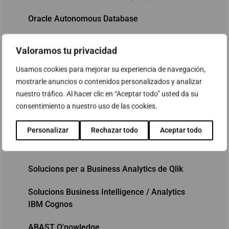
Oracle Autonomous Database
Solucions per a Business Analytics de
Valoramos tu privacidad
Microsoft
Usamos cookies para mejorar su experiencia de navegación,
ABAST Cost Allocation Framework
mostrarle anuncios o contenidos personalizados y analizar
nuestro tráfico. Al hacer clic en “Aceptar todo” usted da su
ORA-EBS Dashboard
consentimiento a nuestro uso de las cookies.
Quadre de comandament comercial
Personalizar
Rechazar todo
Aceptar todo
Quadre de comandament financer
Solucions per a Business Analytics de Qlik
Solucions Business Intelligence / Analytics
IBM Cognos
ABAST Q'nowledge