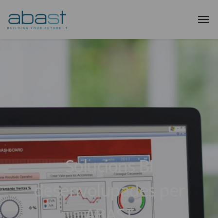
Solucions BI
desenvolupades per
ABAST