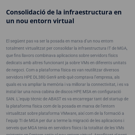
Consolidació de la infraestructura en
un nou entorn virtual
El següent pas va ser la posada en marxa d’un nou entorn
totalment virtualitzat per consolidar la infraestructura IT de MGA,
que fins llavors combinava aplicacions sobre servidors físics
dedicats amb altres funcionant ja sobre VMs en diferents unitats
de negoci. Com a plataforma física es van reutilitzar diversos
servidors HPE DL380 Gen9 amb què comptava l’empresa, als
quals es va ampliar la memòria i va millorar la connectivitat, i es va
instal·lar una nova cabina de discos HPE MSA en configuració
SAN. L’equip tècnic de ABAST es va encarregar tant del startup de
la plataforma física com de la posada en marxa de l’entorn
virtualitzat sobre plataforma VMware, així com de la formació a
l’equip TI de MGA per dur a terme la migració de les aplicacions i
serveis que MGA tenia en servidors físics i la totalitat de les VMs