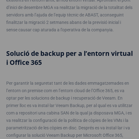
existents en l’entorn antic al nou entorn virtual. Aprofitant el pont
d’inici de desembre MGA va realitzar la migració de la totalitat dels
servidors amb l’ajuda de l’equip tècnic de ABAST, aconseguint
finalitzar la migració 2 setmanes abans de la previsió inicial i
sense causar cap aturada a l’operativa de la companyia.
Solució de backup per a l’entorn virtual
i Office 365
Per garantir la seguretat tant de les dades emmagatzemades en
l’entorn on premise com en l’entorn cloud de l’Office 365, es va
optar per les solucions de backup i recuperació de Veeam. En
primer lloc es va instal·lar Veeam Backup, per al qual es va utilitzar
com a repositori una cabina SAN de la qual ja disposava MGA, i es
va realitzar la configuració de la política de còpies de les VMs i la
parametrització de les còpies en disc. Després es va instal·lar i va
configurar la solució Veeam Backup per Microsoft Office 365,