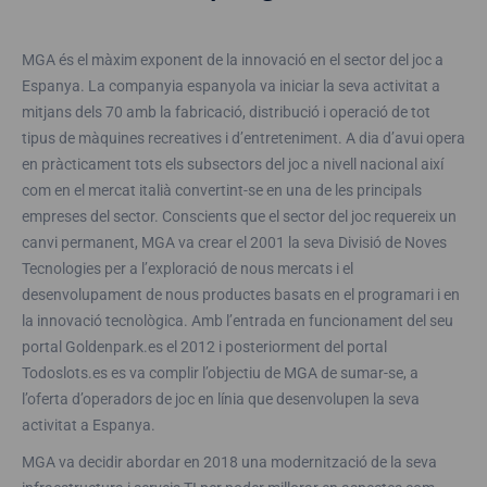
MGA és el màxim exponent de la innovació en el sector del joc a
Espanya. La companyia espanyola va iniciar la seva activitat a
mitjans dels 70 amb la fabricació, distribució i operació de tot
tipus de màquines recreatives i d’entreteniment. A dia d’avui opera
en pràcticament tots els subsectors del joc a nivell nacional així
com en el mercat italià convertint-se en una de les principals
empreses del sector. Conscients que el sector del joc requereix un
canvi permanent, MGA va crear el 2001 la seva Divisió de Noves
Tecnologies per a l’exploració de nous mercats i el
desenvolupament de nous productes basats en el programari i en
la innovació tecnològica. Amb l’entrada en funcionament del seu
portal Goldenpark.es el 2012 i posteriorment del portal
Todoslots.es es va complir l’objectiu de MGA de sumar-se, a
l’oferta d’operadors de joc en línia que desenvolupen la seva
activitat a Espanya.
MGA va decidir abordar en 2018 una modernització de la seva