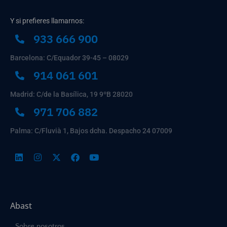
Y si prefieres llamarnos:
933 666 900
Barcelona: C/Equador 39-45 – 08029
914 061 601
Madrid: C/de la Basílica, 19 9ºB 28020
971 706 882
Palma: C/Fluvià 1, Bajos dcha. Despacho 24 07009
Abast
Sobre nosotros