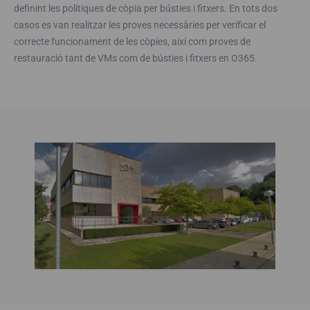
definint les polítiques de còpia per bústies i fitxers. En tots dos
casos es van realitzar les proves necessàries per verificar el
correcte funcionament de les còpies, així com proves de
restauració tant de VMs com de bústies i fitxers en O365.