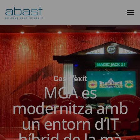
Cas d'èxit
MGA es
modernitza amb
un entorn d’IT
híbrid de la mà