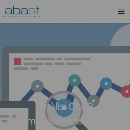
Anàlisi OLAP
(multidimensional)