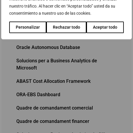
Programa d'ajudes Kit Digital - Solucions de
nuestro tráfico. Al hacer clic en “Aceptar todo” usted da su
digitalització per a Pimes
consentimiento a nuestro uso de las cookies.
Oracle Exadata
Personalizar
Rechazar todo
Aceptar todo
Oracle Database Appliance (ODA)
Oracle Autonomous Database
Solucions per a Business Analytics de
Microsoft
ABAST Cost Allocation Framework
ORA-EBS Dashboard
Quadre de comandament comercial
Quadre de comandament financer