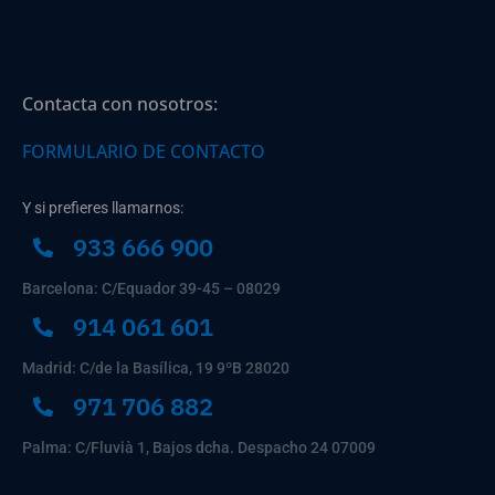
Contacta con nosotros:
FORMULARIO DE CONTACTO
Y si prefieres llamarnos:
933 666 900
Barcelona: C/Equador 39-45 – 08029
914 061 601
Madrid: C/de la Basílica, 19 9ºB 28020
971 706 882
Palma: C/Fluvià 1, Bajos dcha. Despacho 24 07009