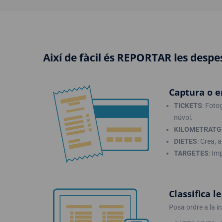
Així de fàcil és REPORTAR les desp
Captura o e
TICKETS
: Foto
núvol.
KILOMETRATG
DIETES
: Crea, 
TARGETES
: Im
Classifica l
Posa ordre a la i