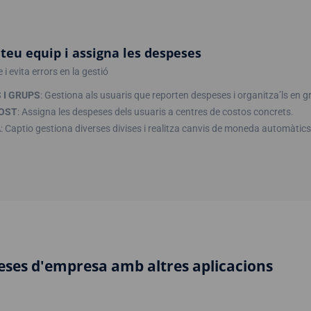
 teu equip i assigna les despeses
i evita errors en la gestió
 I GRUPS
: Gestiona als usuaris que reporten despeses i organitza’ls en g
COST
: Assigna les despeses dels usuaris a centres de costos concrets.
A
: Captio gestiona diverses divises i realitza canvis de moneda automàtics
peses d'empresa amb altres aplicacions