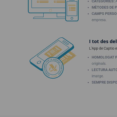
CATEGORIES:
A
MÈTODES DE 
CAMPS PERSO
empresa.
I tot des de
L’App de Captio e
HOMOLOGAT P
originals.
LECTURA AUTO
imatge.
SEMPRE DISP