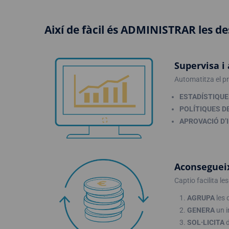
Així de fàcil és ADMINISTRAR les d
Supervisa i
Automatitza el pr
ESTADÍSTIQUE
POLÍTIQUES D
APROVACIÓ D
Aconsegueix
Captio facilita l
AGRUPA
les 
GENERA
un i
SOL·LICITA
d