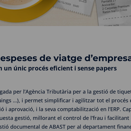
despeses de viatge d’empres
n un únic procés eficient i sense papers
ada per l’Agència Tributària per a la gestió de tiq
ngs …), i permet simplificar i agilitzar tot el procés
sió i aprovació, i la seva comptabilització en l’ERP. C
esta gestió, millorant el control de l’frau i facilitan
stió documental de ABAST per al departament finan