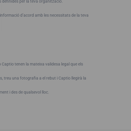
 definides per la teva organització.
informació d’acord amb les necessitats de la teva
mb Captio tenen la mateixa validesa legal que els
s, treu una fotografia a el rebut i Captio llegirà la
ent i des de qualsevol lloc.