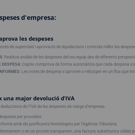
espeses d'empresa:
 aprova les despeses
océs de supervisió i aprovació de liquidacions i controla millor les despes
S
: Realitza anàlisi de les despeses del teu equip des de diferents perspect
E DESPESA
: Captio comprova de forma automàtica que cada despesa s’adh
’INFORMES
: Les notes de despesa s’aproven o rebutgen en un flux que int
 una major devolució d’IVA
es deduccions de l’IVA de les despeses de viatge d’empresa.
despeses per proveïdor.
nforme amb els justificants homologats per l’Agència Tributària.
irectament o en un procés transparent, una factura substitutiva vàlida per