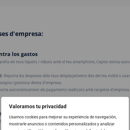
eses d'empresa:
ntra los gastos
grafia els teus tiquets / rebuts amb el teu smartphone, Captio extreu aut
E
: Reporta les despeses dels teus desplaçaments des del teu mòbil o us
assigna i gestiona dietes d’empresa.
porta automàticament els pagaments realitzats amb targetes d’empresa
Valoramos tu privacidad
es despeses
Usamos cookies para mejorar su experiencia de navegación,
nformació necessària per gestionar les teves despeses d’empresa
mostrarle anuncios o contenidos personalizados y analizar