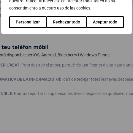
nuestro tráfico. Al hacer clic en “Aceptar todo” usted da su
fegeix informació sobre el tipus de despesa realitzada amb les categories
consentimiento a nuestro uso de las cookies.
PAGAMENT
: Inclou informació sobre la forma de pagament.
NALITZABLES
: L’administrador pot crear nous camps perquè guardis la 
Personalizar
Rechazar todo
Aceptar todo
l teu telèfon mòbil
stà disponible per iOS, Android, Blackberry i Windows Phone.
ER L’AEAT
: Pots destruir el paper, perquè els justificants digitalitzats a
MÀTICA DE LA INFORMACIÓ
: Oblida’t de teclejar totes les teves despese
ONIBLE
: Podràs reportar o supervisar les teves despeses en qualsevol mom