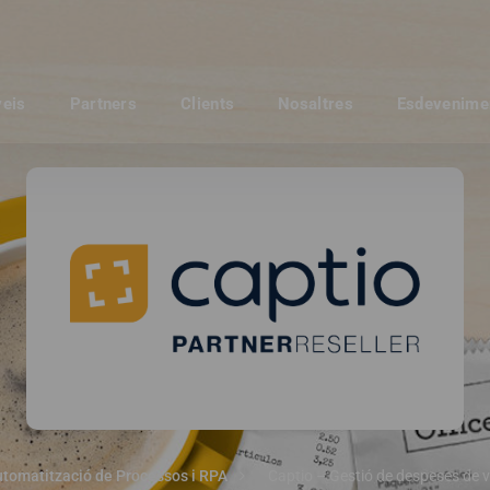
veis
Partners
Clients
Nosaltres
Esdevenime
tomatització de Processos i RPA
Captio – Gestió de despeses de 